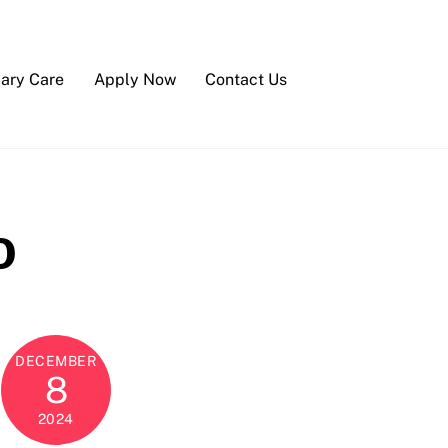
iary Care
Apply Now
Contact Us
о
DECEMBER
8
2024