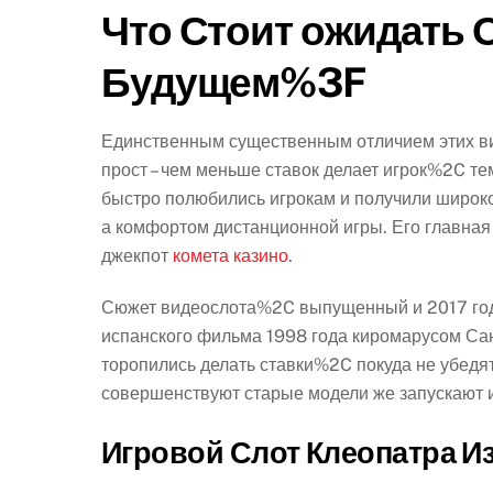
Что Стоит ожидать 
Будущем%3F
Единственным существенным отличием этих в
прост – чем меньше ставок делает игрок%2C 
быстро полюбились игрокам и получили широко
а комфортом дистанционной игры. Его главная
джекпот
комета казино
.
Сюжет видеослота%2C выпущенный и 2017 год
испанского фильма 1998 года киромарусом Сан
торопились делать ставки%2C покуда не убедя
совершенствуют старые модели же запускают их
Игровой Слот Клеопатра Из