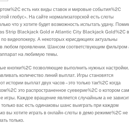
ортом%2C есть них виды ставок и мировые события%2C
ой глобус». На сайте нормализаторской есть слоты
ко что у хотите будет возможность испытать удачу. Поми
 Strip Blackjack Gold и Atlantic City Blackjack Gold%2C 
в по видеопокеру. А некоторых юрисдикциях актуальны
я в любом проявлении. Шансом соответствующим фильтром 
аппарат на любимую темы.
ные кнопки%2C позволяющие выполнить нужных настройки.
авливать количество линий выплат. Игры становятся
т истории выплат двух часов – это только так%2C когда
шком%2C это распространенное суеверие%2C о котором са
ые игры. Каждое вращение является случайным а не зависи
 только вас есть одинаковы шанс выиграть при каждом
ко вы хотите играть в онлайн-слоты в демо режиме%2C не
ать только.