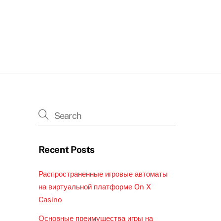
Recent Posts
Распространенные игровые автоматы
на виртуальной платформе On X
Casino
Основные преимущества игры на