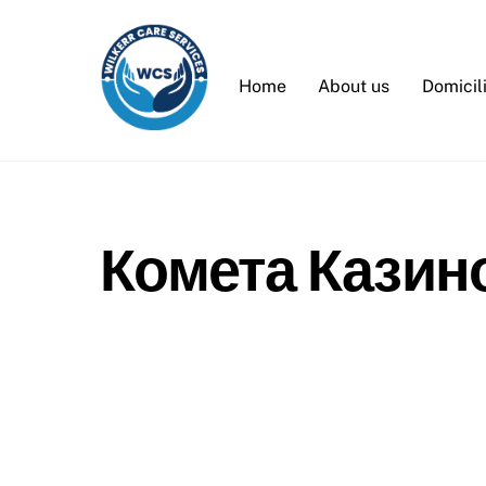
Skip
to
content
Home
About us
Domicil
Комета Казин