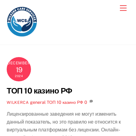
Skip
Men
to
content
DECEMBER
19
2024
ТОП 10 казино РФ
general
ТОП 10 казино РФ
0
WILKERCA
Лицензированные заведения не могут изменить
данный показатель, но это правило не относится к
виртуальным платформам без лицензии. Онлайн-