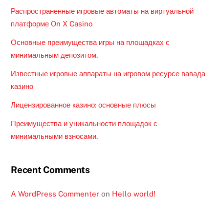
Распространенные игровые автоматы на виртуальной
платформе On X Casino
Основные преимущества игры на площадках с
минимальным депозитом.
Известные игровые аппараты на игровом ресурсе вавада
казино
Лицензированное казино: основные плюсы
Преимущества и уникальности площадок с
минимальными взносами.
Recent Comments
A WordPress Commenter
on
Hello world!