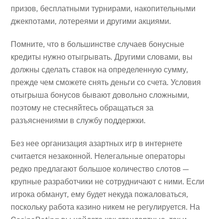
призов, бесплатными турнирами, накопительными
джекпотами, лотереями и другими акциями.
Помните, что в большинстве случаев бонусные
кредиты нужно отыгрывать. Другими словами, вы
должны сделать ставок на определенную сумму,
прежде чем сможете снять деньги со счета. Условия
отыгрыша бонусов бывают довольно сложными,
поэтому не стесняйтесь обращаться за
разъяснениями в службу поддержки.
Без нее организация азартных игр в интернете
считается незаконной. Нелегальные операторы
редко предлагают большое количество слотов —
крупные разработчики не сотрудничают с ними. Если
игрока обманут, ему будет некуда пожаловаться,
поскольку работа казино никем не регулируется. На