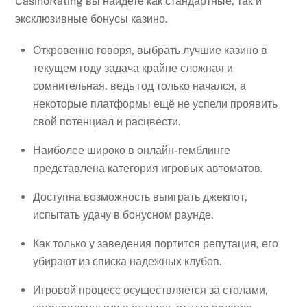
CasinoRating вы найдете как стандартные, так и
эксклюзивные бонусы казино.
Откровенно говоря, выбрать лучшие казино в
текущем году задача крайне сложная и
сомнительная, ведь год только начался, а
некоторые платформы ещё не успели проявить
свой потенциал и расцвести.
Наиболее широко в онлайн-гемблинге
представлена категория игровых автоматов.
Доступна возможность выиграть джекпот,
испытать удачу в бонусном раунде.
Как только у заведения портится репутация, его
убирают из списка надежных клубов.
Игровой процесс осуществляется за столами,