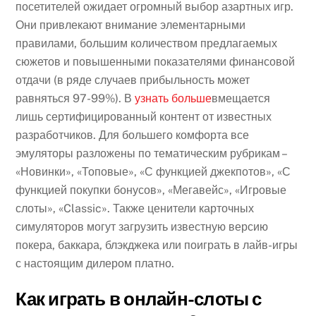
посетителей ожидает огромный выбор азартных игр.
Они привлекают внимание элементарными
правилами, большим количеством предлагаемых
сюжетов и повышенными показателями финансовой
отдачи (в ряде случаев прибыльность может
равняться 97-99%). В
узнать больше
вмещается
лишь сертифицированный контент от известных
разработчиков. Для большего комфорта все
эмуляторы разложены по тематическим рубрикам –
«Новинки», «Топовые», «С функцией джекпотов», «С
функцией покупки бонусов», «Мегавейс», «Игровые
слоты», «Classic». Также ценители карточных
симуляторов могут загрузить известную версию
покера, баккара, блэкджека или поиграть в лайв-игры
с настоящим дилером платно.
Как играть в онлайн-слоты с