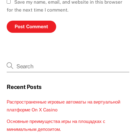
Save my name, email, and website in this browser
for the next time I comment.
Recent Posts
Распространенные игровые автоматы на виртуальной
платформе On X Casino
Основные преимущества игры на площадках с
минимальным депозитом.