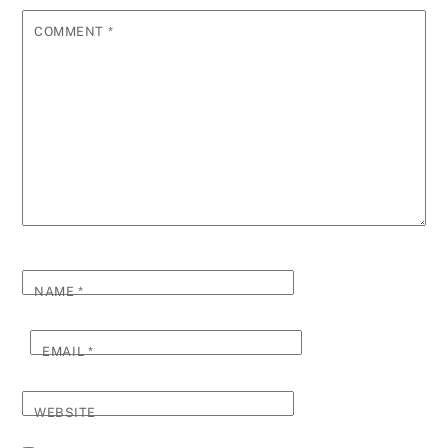
COMMENT
*
NAME
*
EMAIL
*
WEBSITE