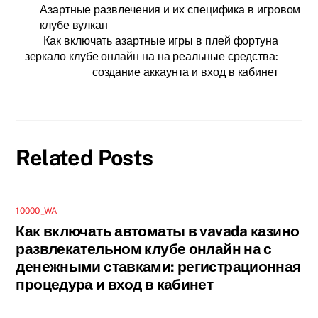
Азартные развлечения и их специфика в игровом
клубе вулкан
Как включать азартные игры в плей фортуна
зеркало клубе онлайн на на реальные средства:
создание аккаунта и вход в кабинет
Related Posts
10000_WA
Как включать автоматы в vavada казино
развлекательном клубе онлайн на с
денежными ставками: регистрационная
процедура и вход в кабинет