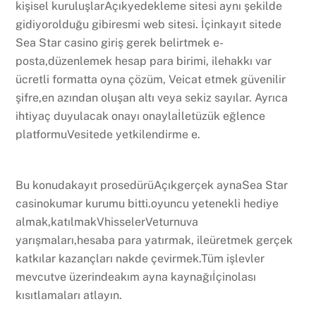
kişisel kuruluşlarAçıkyedekleme sitesi aynı şekilde
gidiyorolduğu gibiresmi web sitesi. İçinkayıt sitede
Sea Star casino giriş gerek belirtmek e-
posta,düzenlemek hesap para birimi, ilehakkı var
ücretli formatta oyna çözüm, Veicat etmek güvenilir
şifre,en azından oluşan altı veya sekiz sayılar. Ayrıca
ihtiyaç duyulacak onayı onaylaİletüzük eğlence
platformuVesitede yetkilendirme e.
Bu konudakayıt prosedürüAçıkgerçek aynaSea Star
casinokumar kurumu bitti.oyuncu yetenekli hediye
almak,katılmakVhisselerVeturnuva
yarışmaları,hesaba para yatırmak, ileüretmek gerçek
katkılar kazançları nakde çevirmek.Tüm işlevler
mevcutve üzerindeakım ayna kaynağıİçinolası
kısıtlamaları atlayın.