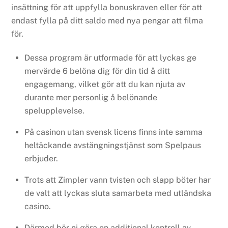
insättning för att uppfylla bonuskraven eller för att
endast fylla på ditt saldo med nya pengar att filma
för.
Dessa program är utformade för att lyckas ge
mervärde 6 belöna dig för din tid å ditt
engagemang, vilket gör att du kan njuta av
durante mer personlig å belönande
spelupplevelse.
På casinon utan svensk licens finns inte samma
heltäckande avstängningstjänst som Spelpaus
erbjuder.
Trots att Zimpler vann tvisten och slapp böter har
de valt att lyckas sluta samarbeta med utländska
casino.
Därmed bör ni göra en additional kontroll av