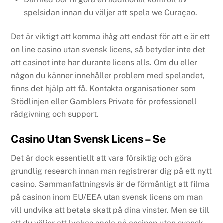
spelsidan innan du väljer att spela we Curaçao.
Det är viktigt att komma ihåg att endast för att e är ett
on line casino utan svensk licens, så betyder inte det
att casinot inte har durante licens alls. Om du eller
någon du känner innehåller problem med spelandet,
finns det hjälp att få. Kontakta organisationer som
Stödlinjen eller Gamblers Private för professionell
rådgivning och support.
Casino Utan Svensk Licens – Se
Det är dock essentiellt att vara försiktig och göra
grundlig research innan man registrerar dig på ett nytt
casino. Sammanfattningsvis är de förmånligt att filma
på casinon inom EU/EEA utan svensk licens om man
vill undvika att betala skatt på dina vinster. Men se till
att du väljer att lyckas spela på casinon utan svensk