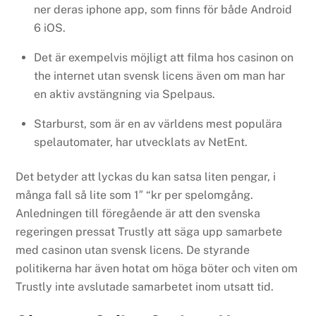
ner deras iphone app, som finns för både Android
6 iOS.
Det är exempelvis möjligt att filma hos casinon on
the internet utan svensk licens även om man har
en aktiv avstängning via Spelpaus.
Starburst, som är en av världens mest populära
spelautomater, har utvecklats av NetEnt.
Det betyder att lyckas du kan satsa liten pengar, i
många fall så lite som 1″ “kr per spelomgång.
Anledningen till föregående är att den svenska
regeringen pressat Trustly att säga upp samarbete
med casinon utan svensk licens. De styrande
politikerna har även hotat om höga böter och viten om
Trustly inte avslutade samarbetet inom utsatt tid.