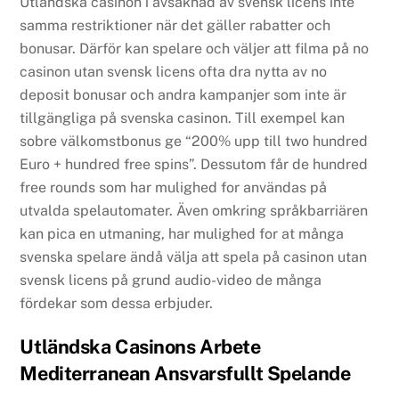
Utländska casinon i avsaknad av svensk licens inte
samma restriktioner när det gäller rabatter och
bonusar. Därför kan spelare och väljer att filma på no
casinon utan svensk licens ofta dra nytta av no
deposit bonusar och andra kampanjer som inte är
tillgängliga på svenska casinon. Till exempel kan
sobre välkomstbonus ge “200% upp till two hundred
Euro + hundred free spins”. Dessutom får de hundred
free rounds som har mulighed for användas på
utvalda spelautomater. Även omkring språkbarriären
kan pica en utmaning, har mulighed for at många
svenska spelare ändå välja att spela på casinon utan
svensk licens på grund audio-video de många
fördekar som dessa erbjuder.
Utländska Casinons Arbete
Mediterranean Ansvarsfullt Spelande