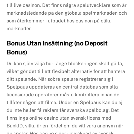
till live casinon. Det finns några spelutvecklare som är
marknadsledande på den globala spelmarknaden och
som återkommer i utbudet hos casinon på olika
marknader.
Bonus Utan Insättning (no Deposit
Bonus)
Du kan själv välja hur länge blockeringen skall gälla,
vilket gör det till ett flexibelt alternativ för att hantera
ditt spelande. När sobre spelare registrerar sig i
Spelpaus uppdateras en central databas som alla
licensierade operatörer måste kontrollera innan de
tillåter någon att filma. Under en Spelpaus kan du ej
du inte heller få reklam får svenska spelbolag. Det
finns inga online casino utan svensk licens med
BankID, vilka är en fördel om du vill vara anonym när
du spelar. Hos casino sidor i avsaknad av svensk