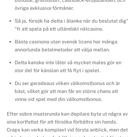
bonusar, gratissnurr, cashback-erbjudanden, och
övriga exklusiva förmåner.
Så ja, försök ha detta i åtanke när du beslutat dig”
“fr att spela på ett utländskt nätcasino.
Bästa casinona utan svensk licens har många
annorlunda betalmetoder att välja mellan.
Detta kanske inte låter så mycket males gör en
stor del för känslan att få flyt i spelet.
Du ser geradeaus vilken välkomstbonus och är
bäst, vilket gör att man får en större chans att
vinna vid spel med din välkomstbonus.
Efter sobre insatsrunda kan depilare byta ut några av
sina kortfattat för att försöka förbättra sin hands.
Craps kan verka komplext vid första anblick, men det