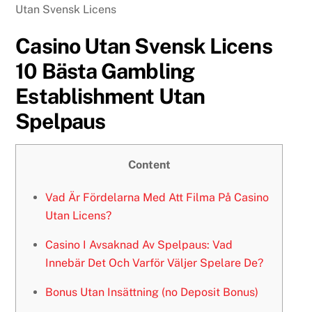
Utan Svensk Licens
Casino Utan Svensk Licens
10 Bästa Gambling
Establishment Utan
Spelpaus
Content
Vad Är Fördelarna Med Att Filma På Casino
Utan Licens?
Casino I Avsaknad Av Spelpaus: Vad
Innebär Det Och Varför Väljer Spelare De?
Bonus Utan Insättning (no Deposit Bonus)