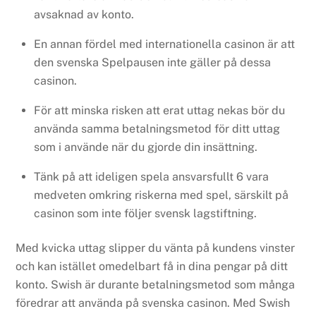
avsaknad av konto.
En annan fördel med internationella casinon är att
den svenska Spelpausen inte gäller på dessa
casinon.
För att minska risken att erat uttag nekas bör du
använda samma betalningsmetod för ditt uttag
som i använde när du gjorde din insättning.
Tänk på att ideligen spela ansvarsfullt 6 vara
medveten omkring riskerna med spel, särskilt på
casinon som inte följer svensk lagstiftning.
Med kvicka uttag slipper du vänta på kundens vinster
och kan istället omedelbart få in dina pengar på ditt
konto. Swish är durante betalningsmetod som många
föredrar att använda på svenska casinon. Med Swish