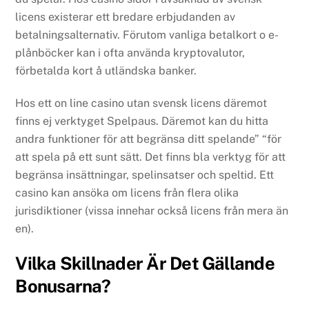
licens existerar ett bredare erbjudanden av
betalningsalternativ. Förutom vanliga betalkort o e-
plånböcker kan i ofta använda kryptovalutor,
förbetalda kort å utländska banker.
Hos ett on line casino utan svensk licens däremot
finns ej verktyget Spelpaus. Däremot kan du hitta
andra funktioner för att begränsa ditt spelande” “för
att spela på ett sunt sätt. Det finns bla verktyg för att
begränsa insättningar, spelinsatser och speltid. Ett
casino kan ansöka om licens från flera olika
jurisdiktioner (vissa innehar också licens från mera än
en).
Vilka Skillnader Är Det Gällande
Bonusarna?