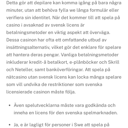
Detta gör att depilare kan komma igång på bara några
minuter, utan att behöva fylla we långa formulär eller
verifiera sin identitet. När det kommer till att spela på
casino i avsaknad av svensk licens är
betalningsmetoder en viktig aspekt att överväga.
Dessa casinon har ofta ett omfattande utbud av
insättningsalternativ, vilket gör det enklare för spelare
att hantera deras pengar. Vanliga betalningsmetoder
inkluderar kredit- å betalkort, e-plånböcker och Skrill
och Neteller, samt banköverföringar. Att spela på
nätcasino utan svensk licens kan locka många spelare
som vill undvika de restriktioner som svenska
licensierade casinon måste följa.
Även spelutvecklarna måste vara godkända och
inneha en licens för den svenska spelmarknaden.
Ja, e är lagligt för personer i Swe att spela på