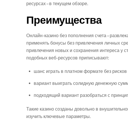
ресурсах – в текущем обзоре.
Преимущества
Онлайн-казино без пополнения счета – развле
применять бонусы без привлечения личных ср
привлечения новых и сохранения интереса у 
подобных веб-ресурсов приписывают:
шанс играть в платном формате без рисков
вариант выиграть солидную денежную сумм
подходящий вариант разобраться с принци
Такие казино созданы довольно в внушительно
изучить ключевые параметры.