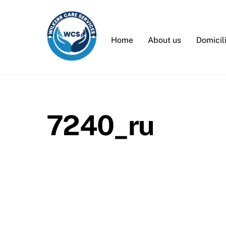
Skip
to
content
Home
About us
Domicil
7240_ru