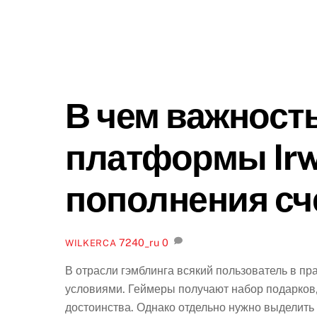
В чем важност
платформы Irwi
пополнения сч
7240_ru
0
WILKERCA
В отрасли гэмблинга всякий пользователь в пр
условиями. Геймеры получают набор подарков
достоинства. Однако отдельно нужно выделить