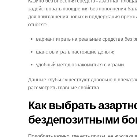
Казино без внесения средств – азартная площа
задействовать поощрения без пополнения ба
для приглашения новых и поддержания прежни
относят:
вариант играть на реальные средства без 
шанс выиграть настоящие деньги;
удобный метод ознакомиться с играми.
Данные клубы существуют довольно в впечатл
рассмотреть главные свойства.
Как выбрать азартно
бездепозитными бо
Подобрать казино, где есть призы, не нуждающ