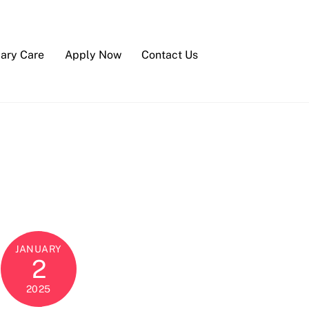
iary Care
Apply Now
Contact Us
JANUARY
2
2025