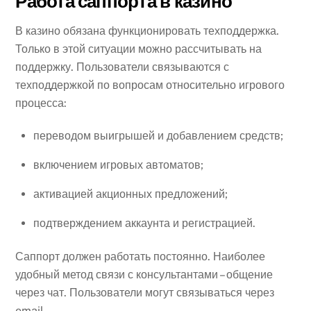
Работа саппорта в казино
В казино обязана функционировать техподдержка.
Только в этой ситуации можно рассчитывать на
поддержку. Пользователи связываются с
техподдержкой по вопросам относительно игрового
процесса:
переводом выигрышей и добавлением средств;
включением игровых автоматов;
активацией акционных предложений;
подтверждением аккаунта и регистрацией.
Саппорт должен работать постоянно. Наиболее
удобный метод связи с консультантами – общение
через чат. Пользователи могут связываться через
email.