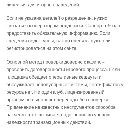
лицензия для игорных заведений.
Если не указана деталей о разрешении, нужно
связаться к операторам поддержки. Саппорт обязан
предоставить обязательную информацию. Если
сведения недоступны, важно оценить, нужно ли
регистрироваться на этом сайте.
Основной метод проверки доверие к казино –
проверить договоренности игрового процесса. Если
площадка обещает оперативные кешауты и
обслуживает непопулярные системы, сертификатов у
ресурса нет. Ни один клуб, лицензированный
органом не выполняет переводы без проверки.
Применение неизвестных инструментов способов
расчетов тоже вызывает подозрения по уровню
надежности транзакционных действий.