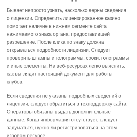
Бывает непросто узнать, насколько верны сведения
о лицензии. Определить лицензированное казино
помогает наличие в нижнем сегменте сайта
нажимаемого знака органа, предоставившей
разрешение. После клика по знаку должна
открываться подробности лицензии. Следует
проверить штампы и голограммы, сроки, голограммы
и иные элементы. На веб-ресурсах легко выяснить,
как выглядит настоящий документ для работы
клубов.
Если сведения не указаны подробных сведений о
лицензии, следует обратиться в техподдержку сайта.
Операторы обязаны выдать дополнительные
данные. Когда информация отсутствует, следует
задуматься, нужно ли регистрироваться на этом
игровом ресурсе.