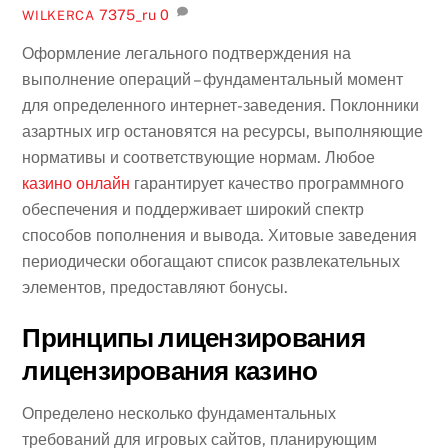
7375_ru
0
WILKERCA
Оформление легального подтверждения на
выполнение операций – фундаментальный момент
для определенного интернет-заведения. Поклонники
азартных игр остановятся на ресурсы, выполняющие
нормативы и соответствующие нормам. Любое
казино онлайн
гарантирует качество программного
обеспечения и поддерживает широкий спектр
способов пополнения и вывода. Хитовые заведения
периодически обогащают список развлекательных
элементов, предоставляют бонусы.
Принципы лицензирования
лицензирования казино
Определено несколько фундаментальных
требований для игровых сайтов, планирующим