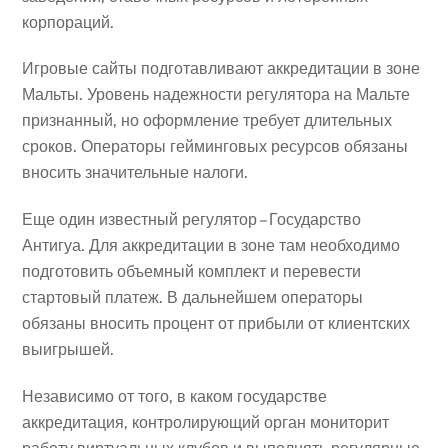
корпораций.
Игровые сайты подготавливают аккредитации в зоне
Мальты. Уровень надежности регулятора на Мальте
признанный, но оформление требует длительных
сроков. Операторы гейминговых ресурсов обязаны
вносить значительные налоги.
Еще один известный регулятор – Государство
Антигуа. Для аккредитации в зоне там необходимо
подготовить объемный комплект и перевести
стартовый платеж. В дальнейшем операторы
обязаны вносить процент от прибыли от клиентских
выигрышей.
Независимо от того, в каком государстве
аккредитация, контролирующий орган мониторит