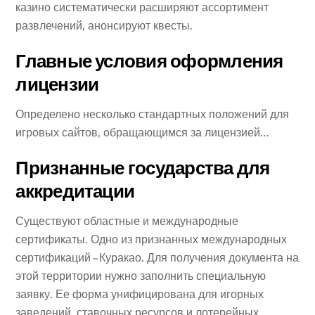
казино систематически расширяют ассортимент
развлечений, анонсируют квесты.
Главные условия оформления
лицензии
Определено несколько стандартных положений для
игровых сайтов, обращающимся за лицензией…
Признанные государства для
аккредитации
Существуют областные и международные
сертификаты. Одно из признанных международных
сертификаций – Куракао. Для получения документа на
этой территории нужно заполнить специальную
заявку. Ее форма унифицирована для игорных
заведений, ставочных ресурсов и лотерейных