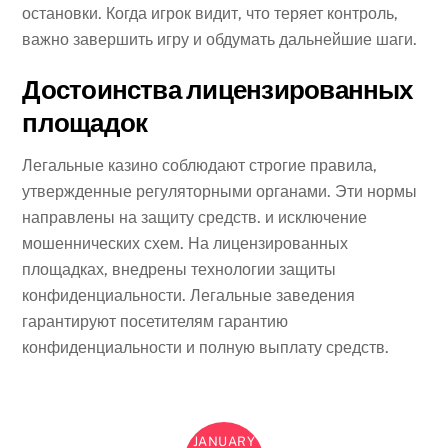
остановки. Когда игрок видит, что теряет контроль,
важно завершить игру и обдумать дальнейшие шаги.
Достоинства лицензированных
площадок
Легальные казино соблюдают строгие правила,
утвержденные регуляторными органами. Эти нормы
направлены на защиту средств. и исключение
мошеннических схем. На лицензированных
площадках, внедрены технологии защиты
конфиденциальности. Легальные заведения
гарантируют посетителям гарантию
конфиденциальности и полную выплату средств.
JANUARY