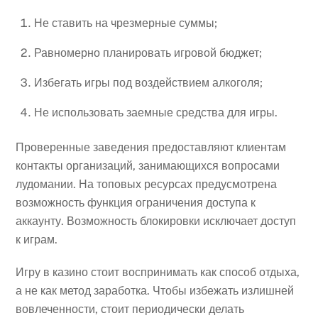
Не ставить на чрезмерные суммы;
Равномерно планировать игровой бюджет;
Избегать игры под воздействием алкоголя;
Не использовать заемные средства для игры.
Проверенные заведения предоставляют клиентам
контакты организаций, занимающихся вопросами
лудомании. На топовых ресурсах предусмотрена
возможность функция ограничения доступа к
аккаунту. Возможность блокировки исключает доступ
к играм.
Игру в казино стоит воспринимать как способ отдыха,
а не как метод заработка. Чтобы избежать излишней
вовлеченности, стоит периодически делать