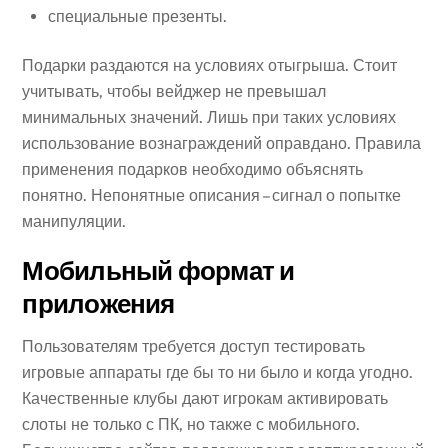
специальные презенты.
Подарки раздаются на условиях отыгрыша. Стоит
учитывать, чтобы вейджер не превышал
минимальных значений. Лишь при таких условиях
использование вознаграждений оправдано. Правила
применения подарков необходимо объяснять
понятно. Непонятные описания – сигнал о попытке
манипуляции.
Мобильный формат и
приложения
Пользователям требуется доступ тестировать
игровые аппараты где бы то ни было и когда угодно.
Качественные клубы дают игрокам активировать
слоты не только с ПК, но также с мобильного.