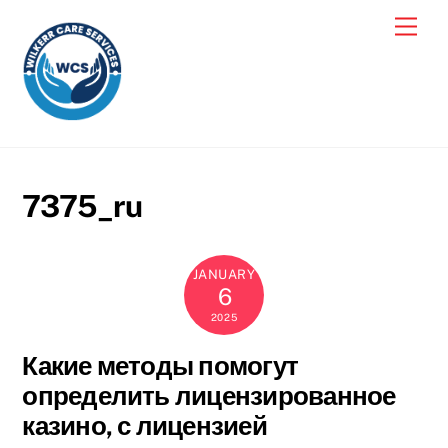
Skip
Men
to
content
7375_ru
JANUARY
6
2025
Какие методы помогут
определить лицензированное
казино, с лицензией