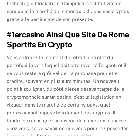
technologie blockchain. Coinpoker s’est fait vite un
nom dans le marché de le monde kklk casinos cryptos
grâce à la pertinence de son présente.
#1ercasino Ainsi Que Site De Rome
Sportifs En Crypto
Vous entrerez le montant du retrait, una clef du
portefeuille vers lequel doit être reversé l’argent, et il
ne vous restera qu’à valider la purchase pour être
crédité, souvent en plusieurs minutes. Un nouveau
point à souligner, du côté dieses désavantages de la
cryptomonnaie sur un casino, c’est la législation en
vigueur dans le marché de certains pays, quel
professionnel impose lourdement des cryptos. Il
faudra se renseigner au niveau des taxes en jeunesse
chez vous, serve savoir ce que vous pourriez posséder