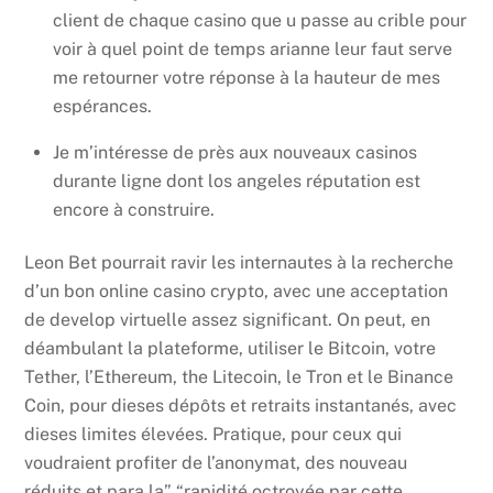
client de chaque casino que u passe au crible pour
voir à quel point de temps arianne leur faut serve
me retourner votre réponse à la hauteur de mes
espérances.
Je m’intéresse de près aux nouveaux casinos
durante ligne dont los angeles réputation est
encore à construire.
Leon Bet pourrait ravir les internautes à la recherche
d’un bon online casino crypto, avec une acceptation
de develop virtuelle assez significant. On peut, en
déambulant la plateforme, utiliser le Bitcoin, votre
Tether, l’Ethereum, the Litecoin, le Tron et le Binance
Coin, pour dieses dépôts et retraits instantanés, avec
dieses limites élevées. Pratique, pour ceux qui
voudraient profiter de l’anonymat, des nouveau
réduits et para la” “rapidité octroyée par cette