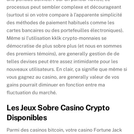
processus peut sembler complexe et décourageant
(surtout si on votre compare à l’apparente simplicité
des méthodes de paiement habituels comme les
cartes bancaires ou des portefeuilles électroniques).
Même si l’utilisation kklk crypto-monnaies se
démocratise de plus sobre plus (et nous en sommes
des premiers témoins), are generally gestion de de
telles devises peut être assez intimidante pour les
nouveaux utilisateurs. En clair, ça signifie que même si
vous gagnez au casino, are generally valeur de vos
gains pourrait diminuer en fonction entre ma
fluctuation du marché.
Les Jeux Sobre Casino Crypto
Disponibles
Parmi des casinos bitcoin, votre casino Fortune Jack