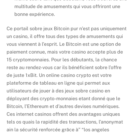
multitude de amusements qui vous offriront une
bonne expérience.
Ce portail sobre jeux Bitcoin pur n’est pas uniquement
un casino, il offre tous des types de amusements qui
vous viennent à l’esprit. Le Bitcoin est une option de
paiement connue, mais votre casino accepte plus de
15 cryptomonnaies. Pour les débutants, la chance
reste au rendez-vous car ils bénéficient sobre l’offre
de juste 1xBit. Un online casino crypto est votre
plateforme de tableau en ligne qui permet aux
utilisateurs de jouer à des jeux sobre casino en
déployant des crypto-monnaies etant donné que le
Bitcoin, l’Ethereum et d’autres devises numériques.
Ces internet casinos offrent des avantages uniques
tels os quais la rapidité des transactions, l’anonymat
ain la sécurité renforcée grâce à” “los angeles