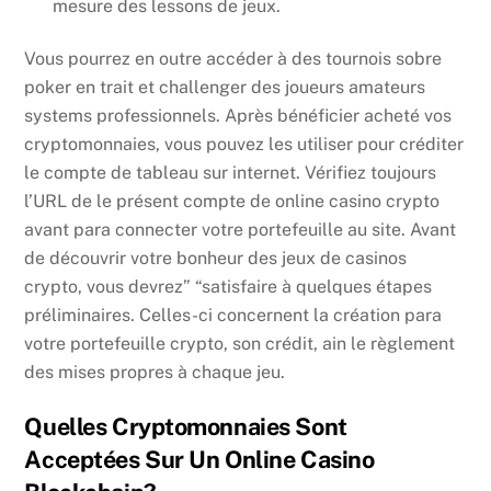
mesure des lessons de jeux.
Vous pourrez en outre accéder à des tournois sobre
poker en trait et challenger des joueurs amateurs
systems professionnels. Après bénéficier acheté vos
cryptomonnaies, vous pouvez les utiliser pour créditer
le compte de tableau sur internet. Vérifiez toujours
l’URL de le présent compte de online casino crypto
avant para connecter votre portefeuille au site. Avant
de découvrir votre bonheur des jeux de casinos
crypto, vous devrez” “satisfaire à quelques étapes
préliminaires. Celles-ci concernent la création para
votre portefeuille crypto, son crédit, ain le règlement
des mises propres à chaque jeu.
Quelles Cryptomonnaies Sont
Acceptées Sur Un Online Casino