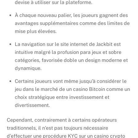
devise à utiliser sur la plateforme.
À chaque nouveau palier, les joueurs gagnent des
avantages supplémentaires comme des limites de
mise plus élevées.
La navigation sur le site internet de Jackbit est
intuitive malgré la profusion para jeux et sobre
catégories, favorisée doble un design moderne et
dynamique.
Certains joueurs vont même jusqu’à considérer le
jeu dans le marché de un casino Bitcoin comme un
choix stratégique entre investissement et
divertissement.
Cependant, contrairement à certains opérateurs
traditionnels, il n’est pas toujours nécessaire
d’effectuer une procédure KYC sur un casino crypto