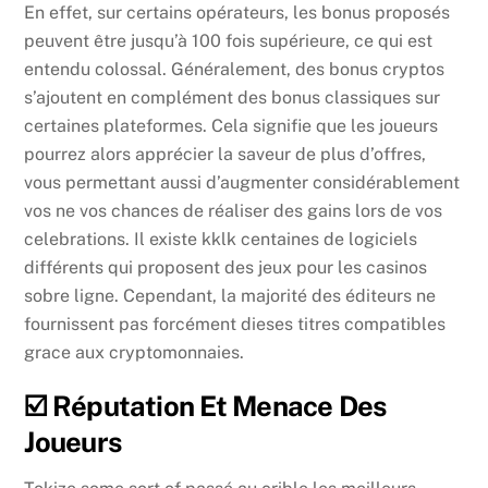
En effet, sur certains opérateurs, les bonus proposés
peuvent être jusqu’à 100 fois supérieure, ce qui est
entendu colossal. Généralement, des bonus cryptos
s’ajoutent en complément des bonus classiques sur
certaines plateformes. Cela signifie que les joueurs
pourrez alors apprécier la saveur de plus d’offres,
vous permettant aussi d’augmenter considérablement
vos ne vos chances de réaliser des gains lors de vos
celebrations. Il existe kklk centaines de logiciels
différents qui proposent des jeux pour les casinos
sobre ligne. Cependant, la majorité des éditeurs ne
fournissent pas forcément dieses titres compatibles
grace aux cryptomonnaies.
☑️ Réputation Et Menace Des
Joueurs