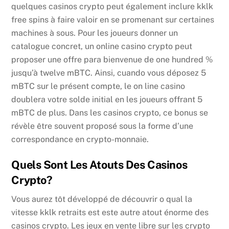
quelques casinos crypto peut également inclure kklk
free spins à faire valoir en se promenant sur certaines
machines à sous. Pour les joueurs donner un
catalogue concret, un online casino crypto peut
proposer une offre para bienvenue de one hundred %
jusqu’à twelve mBTC. Ainsi, cuando vous déposez 5
mBTC sur le présent compte, le on line casino
doublera votre solde initial en les joueurs offrant 5
mBTC de plus. Dans les casinos crypto, ce bonus se
révèle être souvent proposé sous la forme d’une
correspondance en crypto-monnaie.
Quels Sont Les Atouts Des Casinos
Crypto?
Vous aurez tôt développé de découvrir o qual la
vitesse kklk retraits est este autre atout énorme des
casinos crypto. Les jeux en vente libre sur les crypto