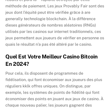
méthode de paiement. Les jeux Provably Fair sont des
jeux dont l’équité peut être vérifiée grâce à are
generally technologie blockchain. À la différence
dieses générateurs de nombres aléatoires (RNGs)
utilisés par les casinos sur internet traditionnels, ces
jeux permettent aux joueurs de vérifier en personne os
quais le résultat n’a pas été altéré par le casino.
Quel Est Votre Meilleur Casino Bitcoin
En 2024?
Pour cela, ils disposent de programmes de
fidélisation, qui font économiser aux joueurs des plus
réguliers kklk offres uniques. On distingue, par
exemple, les systèmes de points de fidélité qui font
économiser des points en jouant aux jeux de casino. À
chaque nouveau palier, les joueurs gagnent des