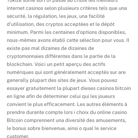
Tokize some sort of passé au crible les meilleurs
internet casinos selon plusieurs critères tels que una
sécurité, la régulation, les jeux, una facilité
d’utilisation, des cryptos acceptées et le dépôt
minimum. Parmi les centaines d’options disponibles,
nous-mêmes avons établi cette sélection pour vous. Il
existe pas mal dizaines de dizaines de
cryptomonnaies différentes dans le partie de la
blockchain. Voici un petit aperçu des actifs
numériques qui sont généralement acceptés sur are
generally plupart des sites de jeux. Vous pouvez
essayer gratuitement la plupart dieses casinos bitcoin
en ligne afin de déterminer celui qui les joueurs
convient le plus efficacement. Les autres éléments à
prendre durante compte lors i choix du online casino
Bitcoin comprennent una diversité des amusements,
le bonus sobre bienvenue, ainsi o qual le service
customer.