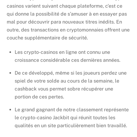
casinos varient suivant chaque plateforme, c’est ce
qui donne la possibilité de s’amuser à en essayer pas
mal pour découvrir para nouveaux titres inédits. En
outre, des transactions en cryptomonnaies offrent une
couche supplémentaire de sécurité.
Les crypto-casinos en ligne ont connu une
croissance considérable ces dernières années.
De ce développé, même si les joueurs perdez une
spiel de votre solde au cours de la semaine, le
cashback vous permet sobre récupérer une
portion de ces pertes.
Le grand gagnant de notre classement représente
le crypto-casino Jackbit qui réunit toutes les
qualités en un site particulièrement bien travaillé.