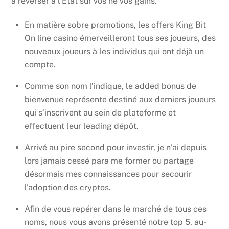
à reverser à l’Etat sur vos ne vos gains.
En matière sobre promotions, les offers King Bit
On line casino émerveilleront tous ses joueurs, des
nouveaux joueurs à les individus qui ont déjà un
compte.
Comme son nom l’indique, le added bonus de
bienvenue représente destiné aux derniers joueurs
qui s’inscrivent au sein de plateforme et
effectuent leur leading dépôt.
Arrivé au pire second pour investir, je n’ai depuis
lors jamais cessé para me former ou partage
désormais mes connaissances pour secourir
l’adoption des cryptos.
Afin de vous repérer dans le marché de tous ces
noms, nous vous avons présenté notre top 5, au-