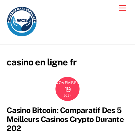
Skip
Men
to
content
casino en ligne fr
NOVEMBER
19
2024
Casino Bitcoin: Comparatif Des 5
Meilleurs Casinos Crypto Durante
202