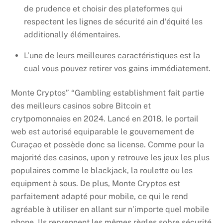
de prudence et choisir des plateformes qui
respectent les lignes de sécurité ain d’équité les
additionally élémentaires.
L’une de leurs meilleures caractéristiques est la
cual vous pouvez retirer vos gains immédiatement.
Monte Cryptos” “Gambling establishment fait partie
des meilleurs casinos sobre Bitcoin et
crytpomonnaies en 2024. Lancé en 2018, le portail
web est autorisé equiparable le gouvernement de
Curaçao et possède donc sa license. Comme pour la
majorité des casinos, upon y retrouve les jeux les plus
populaires comme le blackjack, la roulette ou les
equipment à sous. De plus, Monte Cryptos est
parfaitement adapté pour mobile, ce qui le rend
agréable à utiliser en allant sur n’importe quel mobile
phone. Ils reprennent les mêmes règles sobre sécurité