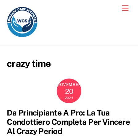
Skip
Men
to
content
crazy time
NOVEMBER
20
2024
Da Principiante A Pro: La Tua
Condottiero Completa Per Vincere
Al Crazy Period