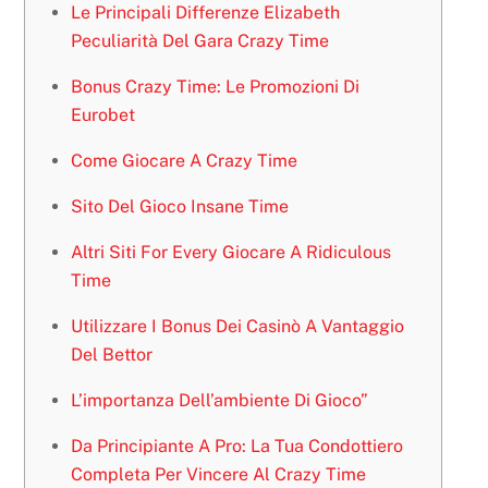
Le Principali Differenze Elizabeth
Peculiarità Del Gara Crazy Time
Bonus Crazy Time: Le Promozioni Di
Eurobet
Come Giocare A Crazy Time
Sito Del Gioco Insane Time
Altri Siti For Every Giocare A Ridiculous
Time
Utilizzare I Bonus Dei Casinò A Vantaggio
Del Bettor
L’importanza Dell’ambiente Di Gioco”
Da Principiante A Pro: La Tua Condottiero
Completa Per Vincere Al Crazy Time