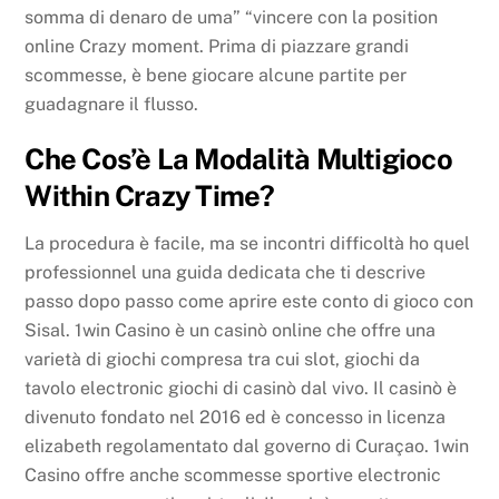
somma di denaro de uma” “vincere con la position
online Crazy moment. Prima di piazzare grandi
scommesse, è bene giocare alcune partite per
guadagnare il flusso.
Che Cos’è La Modalità Multigioco
Within Crazy Time?
La procedura è facile, ma se incontri difficoltà ho quel
professionnel una guida dedicata che ti descrive
passo dopo passo come aprire este conto di gioco con
Sisal. 1win Casino è un casinò online che offre una
varietà di giochi compresa tra cui slot, giochi da
tavolo electronic giochi di casinò dal vivo. Il casinò è
divenuto fondato nel 2016 ed è concesso in licenza
elizabeth regolamentato dal governo di Curaçao. 1win
Casino offre anche scommesse sportive electronic