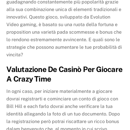
guadagnando constantemente più popolarità grazie
alla sua combinazione unica di elementi tradizionali e
innovativi. Questo gioco, sviluppato da Evolution
Video gaming, è basato su una ruota della fortuna e
proposition una varietà pada scommesse e bonus che
lo rendono estremamente avvincente. E quali sono le
strategie che possono aumentare le tue probabilità di
vincita?
Valutazione De Casinò Per Giocare
A Crazy Time
In ogni caso, per iniziare materialmente a giocare
dovrai registrarti e cominciare un conto di gioco con
Bill Hill e each farlo dovrai anche verificare la tua
identità allegando la foto di un tuo documento. Dopo
la registrazione però potrai riscattare un ricco bonus
dalam benvenuto che, al momento in cui scrivo,