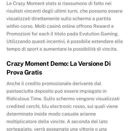
Le Crazy Moment stats si riassumono di fatto nei
risultati vincenti degli ultimi turni, che possono essere
visualizzati direttamente sullo schermo a partita
within corso. Molti casinò online offrono Reward e
Promozioni for each il titolo pada Evolution Gaming.
Utilizzando questi incentivi, è possibile estendere elle
tempo di sport e aumentare le possibilità di vincita.
Crazy Moment Demo: La Versione Di
Prova Gratis
Anche il credito promozionale derivante dal
pastasciutta deposito può essere impiegato in
Ridiculous Time. Sullo schermo vengono visualizzati
credited cerchi, blu electronic rosso, sui quali viene
determinato inside modo casuale arianne
moltiplicatore delle vincite. A seconda del lato
sorteggiato, verrà assegnata una vittoria o una