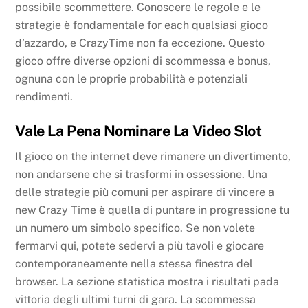
possibile scommettere. Conoscere le regole e le
strategie è fondamentale for each qualsiasi gioco
d’azzardo, e CrazyTime non fa eccezione. Questo
gioco offre diverse opzioni di scommessa e bonus,
ognuna con le proprie probabilità e potenziali
rendimenti.
Vale La Pena Nominare La Video Slot
Il gioco on the internet deve rimanere un divertimento,
non andarsene che si trasformi in ossessione. Una
delle strategie più comuni per aspirare di vincere a
new Crazy Time è quella di puntare in progressione tu
un numero um simbolo specifico. Se non volete
fermarvi qui, potete sedervi a più tavoli e giocare
contemporaneamente nella stessa finestra del
browser. La sezione statistica mostra i risultati pada
vittoria degli ultimi turni di gara. La scommessa