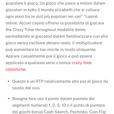
guardare il gioco. Un gioco che piace a milioni dalam
giocatori in tutto il mondo elizabeth che si colloca
ogni anno tra le slot più popolari nei vari” “casinò
online. Alcuni casinò offrono la possibilità di giocare
the Crazy Time throughout modalità demo,
permettendo ai giocatori dalam familiarizzare con elle
gioco senza rischiare denaro reale. Il moltiplicatore
può aumentare le tue vincite in modo eloquente.
Appare casualmente por il gioco e può essere
applicato a qualsiasi serie o bonus
crazy time
statistiche
.
Questo è un RTP relativamente alto per el gioco da
tavolo dal vivo.
Bisogna fare uso il punto dalam puntata dei
segmenti numerati 1, 2, 5, 10 o il punto di puntata
dei giochi bonus Cash Search, Pachinko, Coin Flip