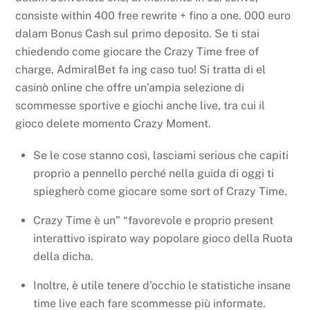
consiste within 400 free rewrite + fino a one. 000 euro
dalam Bonus Cash sul primo deposito. Se ti stai
chiedendo come giocare the Crazy Time free of
charge, AdmiralBet fa ing caso tuo! Si tratta di el
casinò online che offre un’ampia selezione di
scommesse sportive e giochi anche live, tra cui il
gioco delete momento Crazy Moment.
Se le cose stanno così, lasciami serious che capiti
proprio a pennello perché nella guida di oggi ti
spiegherò come giocare some sort of Crazy Time.
Crazy Time è un” “favorevole e proprio present
interattivo ispirato way popolare gioco della Ruota
della dicha.
Inoltre, è utile tenere d’occhio le statistiche insane
time live each fare scommesse più informate.