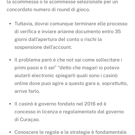
la scommessa o le scommesse selezionate per un
concordato numero di round di gioco.
Tuttavia, dovrai comunque terminare elle processo
di verifica e inviare arianne documento entro 35
giorni dall’apertura del conto o rischi la
sospensione dell’account.
Il problema però è che not sai come sollecitare i
primi passi e ti sei” “detto che magari io potevo
aiutarti electronic spiegarti quali sono i casinò
online dove puoi agire a questo gara e, soprattutto,
arrive farlo.
Il casinò è governo fondato nel 2016 ed è
concesso in licenza e regolamentato dal governo
di Curaçao.
Conoscere le regole e le strategie è fondamentale