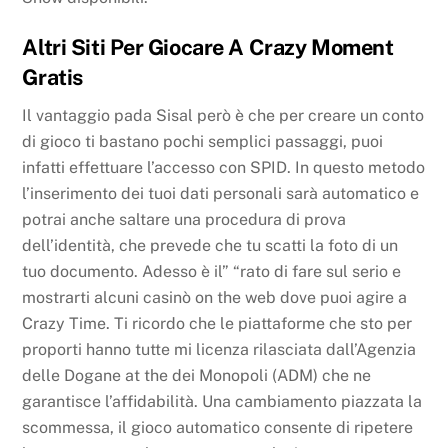
Altri Siti Per Giocare A Crazy Moment
Gratis
Il vantaggio pada Sisal però è che per creare un conto
di gioco ti bastano pochi semplici passaggi, puoi
infatti effettuare l’accesso con SPID. In questo metodo
l’inserimento dei tuoi dati personali sarà automatico e
potrai anche saltare una procedura di prova
dell’identità, che prevede che tu scatti la foto di un
tuo documento. Adesso è il” “rato di fare sul serio e
mostrarti alcuni casinò on the web dove puoi agire a
Crazy Time. Ti ricordo che le piattaforme che sto per
proporti hanno tutte mi licenza rilasciata dall’Agenzia
delle Dogane at the dei Monopoli (ADM) che ne
garantisce l’affidabilità. Una cambiamento piazzata la
scommessa, il gioco automatico consente di ripetere