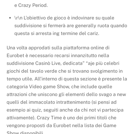
e Crazy Period.
\r\n L’obiettivo de gioco è indovinare su quale
suddivisione si fermerà are generally ruota quando
questa si arresta ing termine del cariz.
Una volta approdati sulla piattaforma online di
Eurobet è necessario recarsi innanzitutto nella
suddivisione Casinò Live, dedicata” “aje più celebri
giochi del tavolo verde che si trovano svolgimento in
tempo utile. All’interno di questa sezione è presente la
categoria Video game Show, che include quelle
attrazioni che uniscono gli elementi dello svago a new
quelli del immacolato intrattenimento (si pensi ad
esempio ai quiz, seguiti anche da chi not vi partecipa
attivamente). Crazy Time è uno dei primi titoli che
vengono proposti da Eurobet nella lista dei Game
Show disponibili.