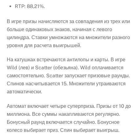
RTP: 88,21%.
В игре призы начисляются за совпадения из трех или
больше одинаковых знаков, начиная с левого
цилиндра. Ставки умножаются на множители разного
уровня для расчета выигрышей.
На катушках встречаются антилопы и карты. В игре
Wild (лев) и Scatter (обезьяна). Wild оплачивается
самостоятельно. Scatter запускает призовые раунды.
Спинов насчитывается 15. Множители утраиваются
автоматически.
Автомат включает четыре суперприза. Призы от 10 до
миллиона. Все суммы накапливаются регулярно.
Бонусный раунд включается случайно. Бонусное
колесо выбирает приз. Спин выбирает выигрыш.