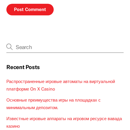
Recent Posts
Распространенные игровые автоматы на виртуальной
платформе On X Casino
Основные преимущества игры на площадках с
минимальным депозитом.
Известные игровые аппараты на игровом ресурсе вавада
казино