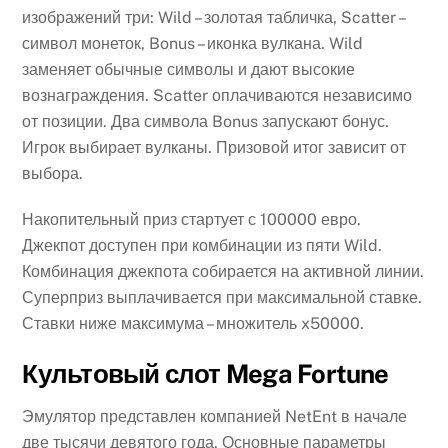
изображений три: Wild – золотая табличка, Scatter –
символ монеток, Bonus – иконка вулкана. Wild
заменяет обычные символы и дают высокие
вознаграждения. Scatter оплачиваются независимо
от позиции. Два символа Bonus запускают бонус.
Игрок выбирает вулканы. Призовой итог зависит от
выбора.
Накопительный приз стартует с 100000 евро.
Джекпот доступен при комбинации из пяти Wild.
Комбинация джекпота собирается на активной линии.
Суперприз выплачивается при максимальной ставке.
Ставки ниже максимума – множитель x50000.
Культовый слот Mega Fortune
Эмулятор представлен компанией NetEnt в начале
две тысячи девятого года. Основные параметры