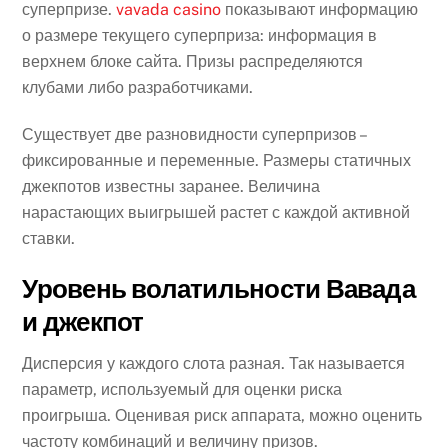
суперпризе.
vavada casino
показывают информацию
о размере текущего суперприза: информация в
верхнем блоке сайта. Призы распределяются
клубами либо разработчиками.
Существует две разновидности суперпризов –
фиксированные и переменные. Размеры статичных
джекпотов известны заранее. Величина
нарастающих выигрышей растет с каждой активной
ставки.
Уровень волатильности Вавада
и джекпот
Дисперсия у каждого слота разная. Так называется
параметр, используемый для оценки риска
проигрыша. Оценивая риск аппарата, можно оценить
частоту комбинаций и величину призов.