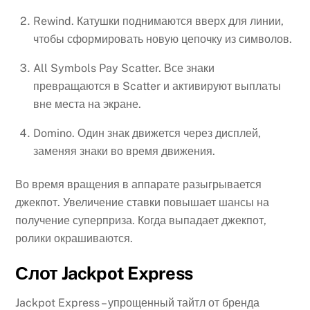
Rewind. Катушки поднимаются вверх для линии,
чтобы сформировать новую цепочку из символов.
All Symbols Pay Scatter. Все знаки
превращаются в Scatter и активируют выплаты
вне места на экране.
Domino. Один знак движется через дисплей,
заменяя знаки во время движения.
Во время вращения в аппарате разыгрывается
джекпот. Увеличение ставки повышает шансы на
получение суперприза. Когда выпадает джекпот,
ролики окрашиваются.
Слот Jackpot Express
Jackpot Express – упрощенный тайтл от бренда