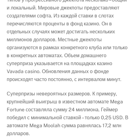
и локальный. Мировые джекпоты предоставляют
создателями софта. Из каждой ставки в слотах
перечисляются проценты в фонд казино. Он в
отдельных случаях может достигать нескольких
миллионов долларов. Местные джекпоты
организуются в рамках конкретного клуба или только
в конкретных автоматах. Объем домашнего
суперприза указывается на площадках казино
Vavada casino. Обновления данных о фонде
происходят часто постоянно, с интервалом минут.
Суперпризы невероятных размеров. К примеру,
крупнейший выигрыш в известном автомате Mega
Fortune составляла сумму 24 миллиона. Геймер
победил с минимальной ставкой – только 0,25 USD. В
автомате Mega Moolah сумма равнялась 17,2 млн
долларов.