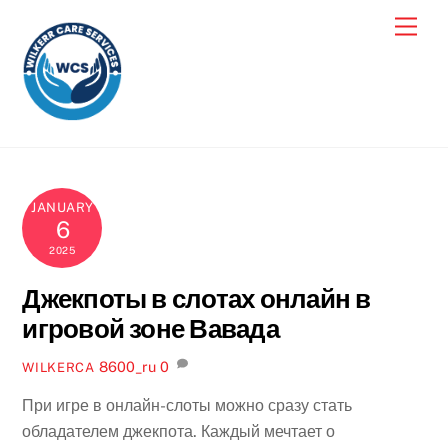
Skip
Men
to
content
JANUARY
6
2025
Джекпоты в слотах онлайн в
игровой зоне Вавада
8600_ru
0
WILKERCA
При игре в онлайн-слоты можно сразу стать
обладателем джекпота. Каждый мечтает о