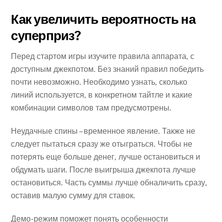
Как увеличить вероятность на
суперприз?
Перед стартом игры изучите правила аппарата, с
доступным джекпотом. Без знаний правил победить
почти невозможно. Необходимо узнать, сколько
линий используется, в конкретном тайтле и какие
комбинации символов там предусмотрены.
Неудачные спины – временное явление. Также не
следует пытаться сразу же отыграться. Чтобы не
потерять еще больше денег, лучше остановиться и
обдумать шаги. После выигрыша джекпота лучше
остановиться. Часть суммы лучше обналичить сразу,
оставив малую сумму для ставок.
Демо-режим поможет понять особенности