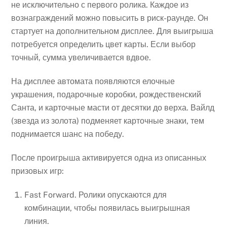
не исключительно с первого ролика. Каждое из
вознаграждений можно повысить в риск-раунде. Он
стартует на дополнительном дисплее. Для выигрыша
потребуется определить цвет карты. Если выбор
точный, сумма увеличивается вдвое.
На дисплее автомата появляются елочные
украшения, подарочные коробки, рождественский
Санта, и карточные масти от десятки до верха. Вайлд
(звезда из золота) подменяет карточные знаки, тем
поднимается шанс на победу.
После проигрыша активируется одна из описанных
призовых игр:
Fast Forward. Ролики опускаются для
комбинации, чтобы появилась выигрышная
линия.