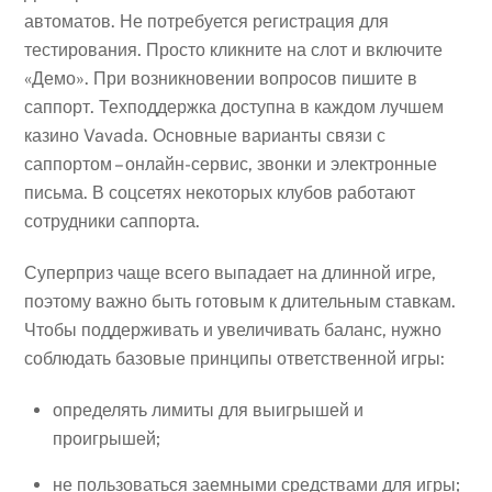
автоматов. Не потребуется регистрация для
тестирования. Просто кликните на слот и включите
«Демо». При возникновении вопросов пишите в
саппорт. Техподдержка доступна в каждом лучшем
казино Vavada. Основные варианты связи с
саппортом – онлайн-сервис, звонки и электронные
письма. В соцсетях некоторых клубов работают
сотрудники саппорта.
Суперприз чаще всего выпадает на длинной игре,
поэтому важно быть готовым к длительным ставкам.
Чтобы поддерживать и увеличивать баланс, нужно
соблюдать базовые принципы ответственной игры:
определять лимиты для выигрышей и
проигрышей;
не пользоваться заемными средствами для игры;