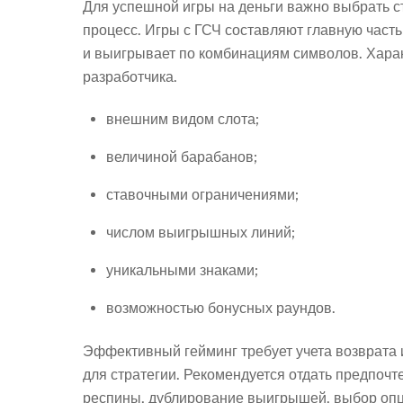
Для успешной игры на деньги важно выбрать с
процесс. Игры с ГСЧ составляют главную часть
и выигрывает по комбинациям символов. Харак
разработчика.
внешним видом слота;
величиной барабанов;
ставочными ограничениями;
числом выигрышных линий;
уникальными знаками;
возможностью бонусных раундов.
Эффективный гейминг требует учета возврата и
для стратегии. Рекомендуется отдать предпочт
респины, дублирование выигрышей, выбор опц