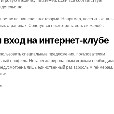
игровую механику, платежей. Если все соответствует
идетельство.
 постах на нишевая платформа. Например, посетить канал
ых страницах. Советуется посмотреть, есть ли жалобы.
 вход на интернет-клубе
спользовать специальные предложения, пользователям
альный профиль. Незарегистрированным игрокам необходим
предусмотрена лишь единственный раз взрослым геймерам.
ия:
я.