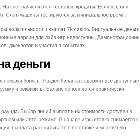
 На счет начисляются тестовые кредиты. Если все они
от. Слот-машины тестируются за минимальное время.
ы волатильности и выплат 7k casino. Виртуальные деньги
ионные версии для лайв-игр недоступны. Демонстрационн
в, джекпотов и участия в событиях.
на деньги
используя бонусы. Раздел баланса содержит все доступные
сумму и реквизиты. Баланс пополняется практически
о раунда. Выбор линий выплат и их стоимости доступен в
ртном или авто-режиме. В начале игры ставка снимается с
ация, выплата рассчитывается по ставке и множителю.