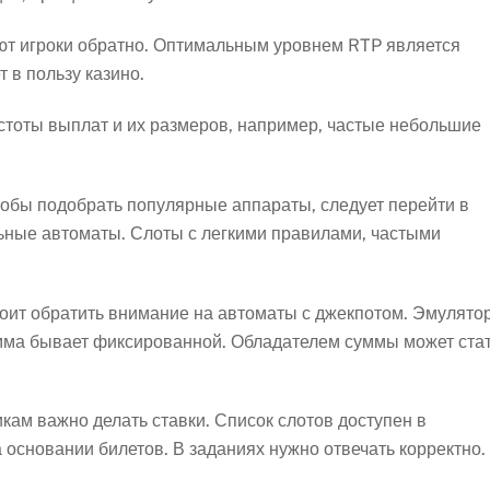
ают игроки обратно. Оптимальным уровнем RTP является
 в пользу казино.
стоты выплат и их размеров, например, частые небольшие
обы подобрать популярные аппараты, следует перейти в
ьные автоматы. Слоты с легкими правилами, частыми
оит обратить внимание на автоматы с джекпотом. Эмулято
мма бывает фиксированной. Обладателем суммы может ста
кам важно делать ставки. Список слотов доступен в
основании билетов. В заданиях нужно отвечать корректно.