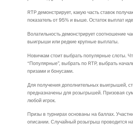
RTP демонстрирует, какую часть ставок получ
показатель от 95% и выше. Остаток выплат идет
Волатильность демонстрирует соотношение ча
выигрыши или редкие крупные выплаты.
Новичкам стоит выбрать популярные слоты. Чт
“Популярные”, выбрать по RTP, выбрать начал
призами и бонусами.
Для получения дополнительных выигрышей, ст
предназначены для розыгрышей. Призовая су
любой игрок.
Призы в турнирах основаны на баллах. Участни
описании. Случайный розыгрыш проводится на 