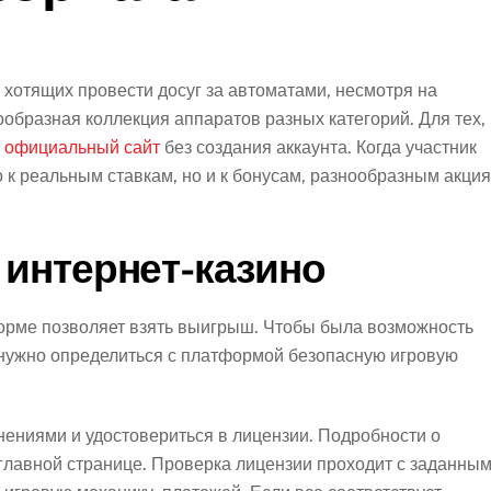
 хотящих провести досуг за автоматами, несмотря на
образная коллекция аппаратов разных категорий. Для тех,
о официальный сайт
без создания аккаунта. Когда участник
ко к реальным ставкам, но и к бонусам, разнообразным акци
 интернет-казино
орме позволяет взять выигрыш. Чтобы была возможность
 нужно определиться с платформой безопасную игровую
нениями и удостовериться в лицензии. Подробности о
главной странице. Проверка лицензии проходит с заданны