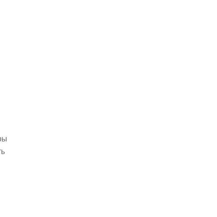
ры
ть