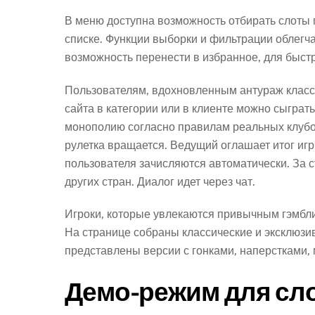
В меню доступна возможность отбирать слоты 
списке. Функции выборки и фильтрации облегча
возможность перенести в избранное, для быст
Пользователям, вдохновленным антураж классич
сайта в категории или в клиенте можно сыграть 
монополию согласно правилам реальных клубов
рулетка вращается. Ведущий оглашает итог иг
пользователя зачисляются автоматически. За 
других стран. Диалог идет через чат.
Игроки, которые увлекаются привычным гэмбли
На странице собраны классические и эксклюзив
представлены версии с гонками, наперстками, 
Демо-режим для сл