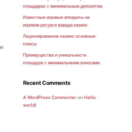
площадках с минимальным депозитом.
Известные игровые аппараты на
игровом ресурсе вавада казино
Лицензированное казино: основные
плюсы
ям
Преимущества и уникальности
площадок с минимальными взносами.
Recent Comments
A WordPress Commenter
on
Hello
world!
м