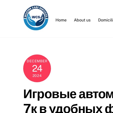
Skip
to
content
Home
About us
Domicil
DECEMBER
24
2024
Игровые автом
7к в удобных 