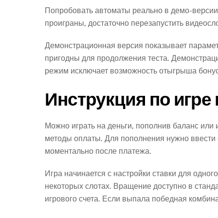
Попробовать автоматы реально в демо-версии.
проиграны, достаточно перезапустить видеосл
Демонстрационная версия показывает параметр
пригодны для продолжения теста. Демонстрац
режим исключает возможность отыгрыша бонусо
Инструкция по игре 
Можно играть на деньги, пополнив баланс или 
методы оплаты. Для пополнения нужно ввести 
моментально после платежа.
Игра начинается с настройки ставки для одног
некоторых слотах. Вращение доступно в станда
игрового счета. Если выпала победная комбин