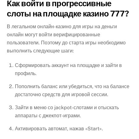
Как войти в прогрессивные
слоты на площадке казино 777?
В легальном онлайн-казино для игры на деньги
онлайн могут войти верифицированные
пользователи. Поэтому до старта игры необходимо
выполнить следующие шаги:
Сформировать аккаунт на площадке и зайти в
профиль.
Пополнить баланс или убедиться, что на балансе
достаточно средств для игровой сессии.
Зайти в меню со jackpot-слотами и отыскать
аппараты с джекпот-играми.
Активировать автомат, нажав «Start».