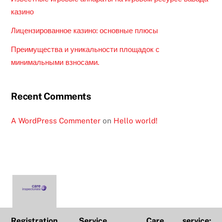
казино
Лицензированное казино: основные плюсы
Преимущества и уникальности площадок с
минимальными взносами.
Recent Comments
A WordPress Commenter
on
Hello world!
Registration
Service
Care service: