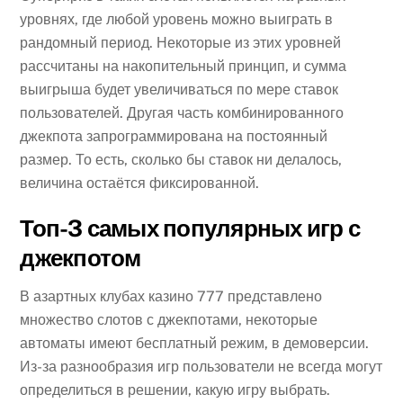
уровнях, где любой уровень можно выиграть в
рандомный период. Некоторые из этих уровней
рассчитаны на накопительный принцип, и сумма
выигрыша будет увеличиваться по мере ставок
пользователей. Другая часть комбинированного
джекпота запрограммирована на постоянный
размер. То есть, сколько бы ставок ни делалось,
величина остаётся фиксированной.
Топ-3 самых популярных игр с
джекпотом
В азартных клубах казино 777 представлено
множество слотов с джекпотами, некоторые
автоматы имеют бесплатный режим, в демоверсии.
Из-за разнообразия игр пользователи не всегда могут
определиться в решении, какую игру выбрать.