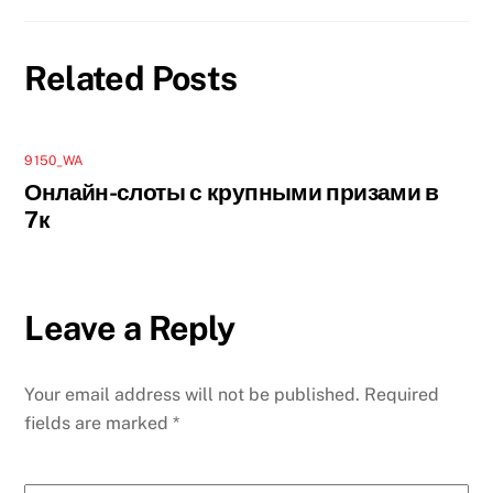
Related Posts
9150_WA
Онлайн-слоты с крупными призами в
7к
Leave a Reply
Your email address will not be published.
Required
fields are marked
*