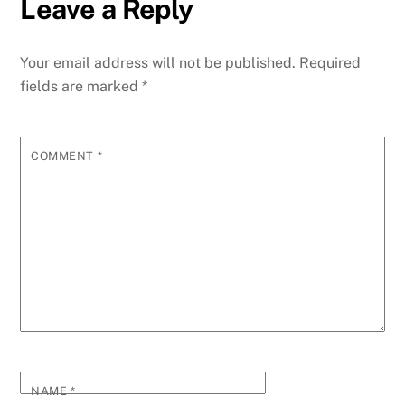
Leave a Reply
Your email address will not be published.
Required
fields are marked
*
COMMENT
*
NAME
*