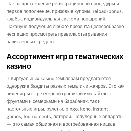
Пак за прохождение регистрационной процедуры и
первое пополнение, призовые купоны, reload-bonus,
кэшбэк, индивидуальная система поощрений.
Накануне получения любого презента целесообразно
неспешно просмотреть правила отыгрывания
начисленных средств.
Ассортимент игр в тематических
казино
В виртуальных kasino гэмблерам предлагаются
однорукие бандиты разных тематик и жанров. Это как
видеоигры с трехмерной графикой или тайтлы с
фруктами и семерками на барабанах, так и
настольные игры, рулетки, bingo, keno, instant
games, tournaments, лотереи. Популярные аппараты
— это самая обширная и востребованная ниша в