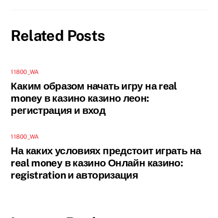
Related Posts
11800_WA
Каким образом начать игру на real
money в казино казино леон:
регистрация и вход
11800_WA
На каких условиях предстоит играть на
real money в казино Онлайн казино:
registration и авторизация