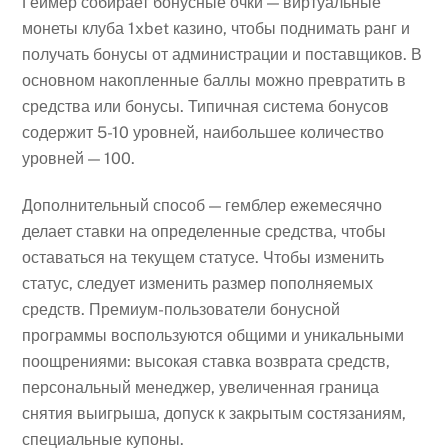
Геймер собирает бонусные очки — виртуальные
монеты клуба 1xbet казино, чтобы поднимать ранг и
получать бонусы от администрации и поставщиков. В
основном накопленные баллы можно превратить в
средства или бонусы. Типичная система бонусов
содержит 5-10 уровней, наибольшее количество
уровней — 100.
Дополнительный способ — гемблер ежемесячно
делает ставки на определенные средства, чтобы
оставаться на текущем статусе. Чтобы изменить
статус, следует изменить размер пополняемых
средств. Премиум-пользователи бонусной
программы воспользуются общими и уникальными
поощрениями: высокая ставка возврата средств,
персональный менеджер, увеличенная граница
снятия выигрыша, допуск к закрытым состязаниям,
специальные купоны.