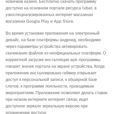
новичков казино. Бесплатно скачать программу
доступно на основном портале ресурса 1xbet, в
узкоспециализированных интернет магазинах
магазинах Google Play и App Store.
Во время установки приложения на электронный
девайс, на базе платформы андроид, необходимо
через параметры устройства активировать
скачивание файлов из неофициальных платформ. О
корректной загрузке инсталляции apk-программы
говорит значок портала на экране устройства. Когда
приложение инсталлировано геймер открывает
доступ к персональной записи, к обширной базе
слотов, к программе лояльности, проводимым
мероприятиям. Приложение позволяет делать ставки
при низком интернете интернет связи, ищет
доступное зеркало зеркальную версию при
ограничении доступа.