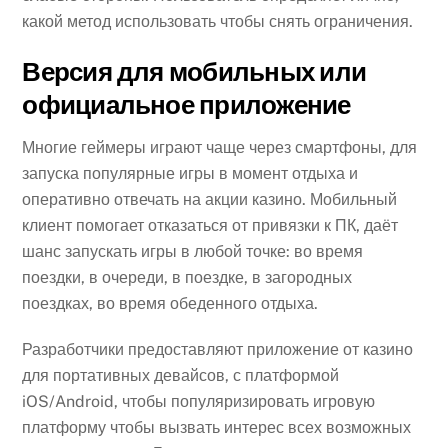
какой метод использовать чтобы снять ограничения.
Версия для мобильных или
официальное приложение
Многие геймеры играют чаще через смартфоны, для
запуска популярные игры в момент отдыха и
оперативно отвечать на акции казино. Мобильный
клиент помогает отказаться от привязки к ПК, даёт
шанс запускать игры в любой точке: во время
поездки, в очереди, в поездке, в загородных
поездках, во время обеденного отдыха.
Разработчики предоставляют приложение от казино
для портативных девайсов, с платформой
iOS/Android, чтобы популяризировать игровую
платформу чтобы вызвать интерес всех возможных