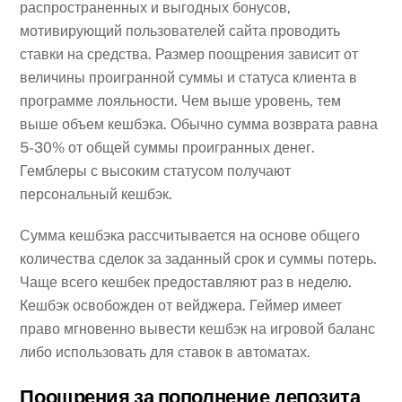
распространенных и выгодных бонусов,
мотивирующий пользователей сайта проводить
ставки на средства. Размер поощрения зависит от
величины проигранной суммы и статуса клиента в
программе лояльности. Чем выше уровень, тем
выше объем кешбэка. Обычно сумма возврата равна
5-30% от общей суммы проигранных денег.
Гемблеры с высоким статусом получают
персональный кешбэк.
Сумма кешбэка рассчитывается на основе общего
количества сделок за заданный срок и суммы потерь.
Чаще всего кешбек предоставляют раз в неделю.
Кешбэк освобожден от вейджера. Геймер имеет
право мгновенно вывести кешбэк на игровой баланс
либо использовать для ставок в автоматах.
Поощрения за пополнение депозита