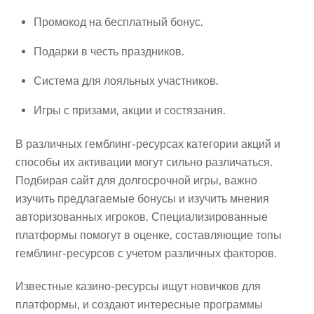
Промокод на бесплатный бонус.
Подарки в честь праздников.
Система для лояльных участников.
Игры с призами, акции и состязания.
В различных гемблинг-ресурсах категории акций и
способы их активации могут сильно различаться.
Подбирая сайт для долгосрочной игры, важно
изучить предлагаемые бонусы и изучить мнения
авторизованных игроков. Специализированные
платформы помогут в оценке, составляющие топы
гемблинг-ресурсов с учетом различных факторов.
Известные казино-ресурсы ищут новичков для
платформы, и создают интересные программы