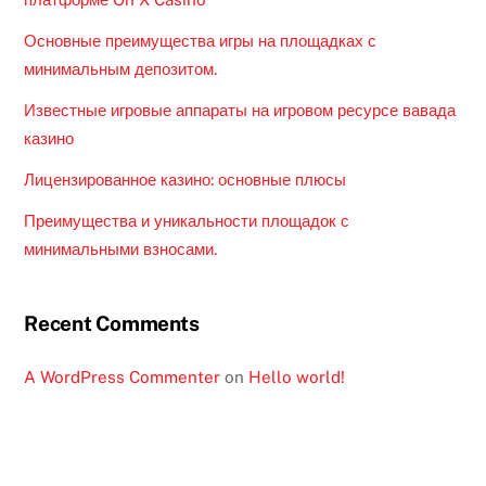
Основные преимущества игры на площадках с
минимальным депозитом.
Известные игровые аппараты на игровом ресурсе вавада
казино
Лицензированное казино: основные плюсы
Преимущества и уникальности площадок с
минимальными взносами.
Recent Comments
A WordPress Commenter
on
Hello world!