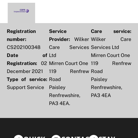
Registration
Service
Care service:
number:
Provider:
Wilker
Wilker Care
CS202100348
Care Services
Services Ltd
Date of
Ltd
Mirren Court One
Registration:
02
Mirren Court One
119 Renfrew
December 2021
119 Renfrew
Road
Type of service:
Road
Paisley
Support Service
Paisley
Renfrewshire,
Renfrewshire,
PA3 4EA
PA3 4EA.