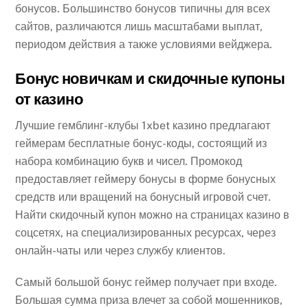
бонусов. Большинство бонусов типичны для всех
сайтов, различаются лишь масштабами выплат,
периодом действия а также условиями вейджера.
Бонус новичкам и скидочные купоны
от казино
Лучшие гемблинг-клубы 1xbet казино предлагают
геймерам бесплатные бонус-коды, состоящий из
набора комбинацию букв и чисел. Промокод
предоставляет геймеру бонусы в форме бонусных
средств или вращений на бонусный игровой счет.
Найти скидочный купон можно на страницах казино в
соцсетях, на специализированных ресурсах, через
онлайн-чаты или через службу клиентов.
Самый большой бонус геймер получает при входе.
Большая сумма приза влечет за собой мошенников,