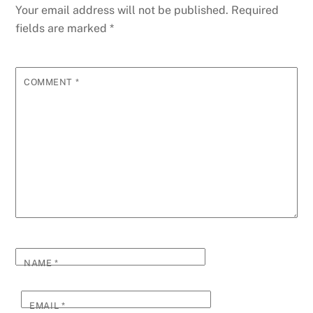
Your email address will not be published.
Required
fields are marked
*
COMMENT
*
NAME
*
EMAIL
*