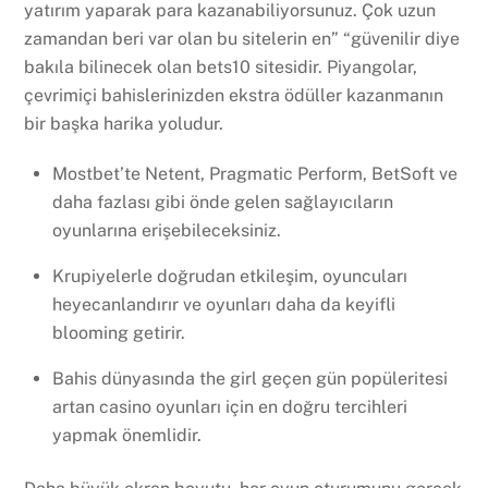
yatırım yaparak para kazanabiliyorsunuz. Çok uzun
zamandan beri var olan bu sitelerin en” “güvenilir diye
bakıla bilinecek olan bets10 sitesidir. Piyangolar,
çevrimiçi bahislerinizden ekstra ödüller kazanmanın
bir başka harika yoludur.
Mostbet’te Netent, Pragmatic Perform, BetSoft ve
daha fazlası gibi önde gelen sağlayıcıların
oyunlarına erişebileceksiniz.
Krupiyelerle doğrudan etkileşim, oyuncuları
heyecanlandırır ve oyunları daha da keyifli
blooming getirir.
Bahis dünyasında the girl geçen gün popüleritesi
artan casino oyunları için en doğru tercihleri
yapmak önemlidir.