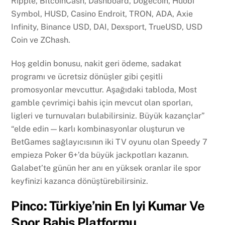
Ripple, BitcoinCash, Dashboard, Dogecoin, Huobi
Symbol, HUSD, Casino Endroit, TRON, ADA, Axie
Infinity, Binance USD, DAI, Dexsport, TrueUSD, USD
Coin ve ZChash.
Hoş geldin bonusu, nakit geri ödeme, sadakat
programı ve ücretsiz dönüşler gibi çeşitli
promosyonlar mevcuttur. Aşağıdaki tabloda, Most
gamble çevrimiçi bahis için mevcut olan sporları,
ligleri ve turnuvaları bulabilirsiniz. Büyük kazançlar”
“elde edin — karlı kombinasyonlar oluşturun ve
BetGames sağlayıcısının iki TV oyunu olan Speedy 7
empieza Poker 6+’da büyük jackpotları kazanın.
Galabet’te günün her anı en yüksek oranlar ile spor
keyfinizi kazanca dönüştürebilirsiniz.
Pinco: Türkiye’nin En Iyi Kumar Ve
Spor Bahis Platformu