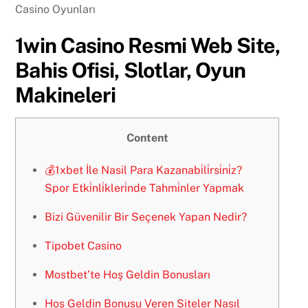
Casino Oyunları
1win Casino Resmi Web Site,
Bahis Ofisi, Slotlar, Oyun
Makineleri
Content
💰1xbet İle Nasil Para Kazanabi̇li̇rsi̇ni̇z?
Spor Etki̇nli̇kleri̇nde Tahmi̇nler Yapmak
Bizi Güvenilir Bir Seçenek Yapan Nedir?
Tipobet Casino
Mostbet’te Hoş Geldin Bonusları
Hoş Geldin Bonusu Veren Siteler Nasıl