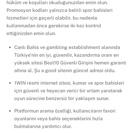
hüküm ve koşulları okuduğunuzdan emin olun.
Promosyon kodları yalnızca belirli spor bahisleri
hizmetleri için geçerli olabilir, bu nedenle
kullanmadan önce gerekirse iki kez kontrol
ettiğinizden emin olun.
Canlı Bahis ve gambling establishment alanında
Türkiye’nin en iyi, güvenilir, kazandırma oranı en
yüksek sitesi Best10 Güvenli Girişini hemen garanti
altına al. Şu a good sitenin güncel adresi oldu.
1WIN resmi internet sitesi, kumar ve spor bahisleri
için güvenli ve heyecan verici bir ortam yaratarak
oyun sürecine benzersiz bir yaklaşım sunar.
Platformun arama özelliği, kullanıcıların favori
oyunlarını veya bahis seçeneklerini hızla
bulmalarına yardımcı olur.