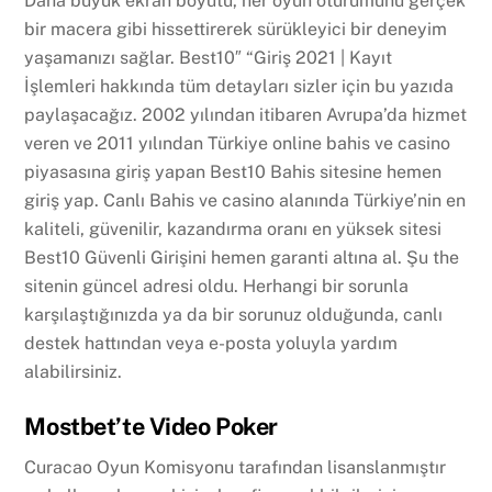
Daha büyük ekran boyutu, her oyun oturumunu gerçek
bir macera gibi hissettirerek sürükleyici bir deneyim
yaşamanızı sağlar. Best10″ “Giriş 2021 | Kayıt
İşlemleri hakkında tüm detayları sizler için bu yazıda
paylaşacağız. 2002 yılından itibaren Avrupa’da hizmet
veren ve 2011 yılından Türkiye online bahis ve casino
piyasasına giriş yapan Best10 Bahis sitesine hemen
giriş yap. Canlı Bahis ve casino alanında Türkiye’nin en
kaliteli, güvenilir, kazandırma oranı en yüksek sitesi
Best10 Güvenli Girişini hemen garanti altına al. Şu the
sitenin güncel adresi oldu. Herhangi bir sorunla
karşılaştığınızda ya da bir sorunuz olduğunda, canlı
destek hattından veya e-posta yoluyla yardım
alabilirsiniz.
Mostbet’te Video Poker
Curacao Oyun Komisyonu tarafından lisanslanmıştır