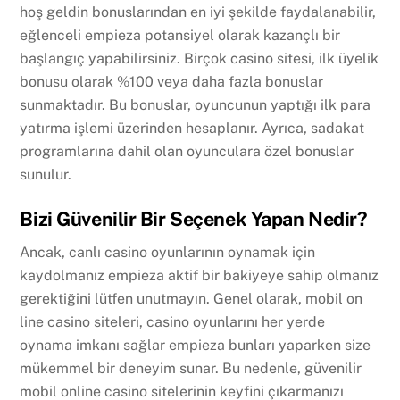
hoş geldin bonuslarından en iyi şekilde faydalanabilir,
eğlenceli empieza potansiyel olarak kazançlı bir
başlangıç yapabilirsiniz. Birçok casino sitesi, ilk üyelik
bonusu olarak %100 veya daha fazla bonuslar
sunmaktadır. Bu bonuslar, oyuncunun yaptığı ilk para
yatırma işlemi üzerinden hesaplanır. Ayrıca, sadakat
programlarına dahil olan oyunculara özel bonuslar
sunulur.
Bizi Güvenilir Bir Seçenek Yapan Nedir?
Ancak, canlı casino oyunlarının oynamak için
kaydolmanız empieza aktif bir bakiyeye sahip olmanız
gerektiğini lütfen unutmayın. Genel olarak, mobil on
line casino siteleri, casino oyunlarını her yerde
oynama imkanı sağlar empieza bunları yaparken size
mükemmel bir deneyim sunar. Bu nedenle, güvenilir
mobil online casino sitelerinin keyfini çıkarmanızı