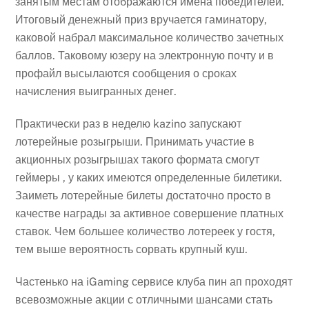
занятым местам отображаются имена победителей.
Итоговый денежный приз вручается гаминатору,
каковой набрал максимальное количество зачетных
баллов. Таковому юзеру на электронную почту и в
профайл высылаются сообщения о сроках
начисления выигранных денег.
Практически раз в неделю kazino запускают
лотерейные розыгрыши. Принимать участие в
акционных розыгрышах такого формата смогут
геймеры , у каких имеются определенные билетики.
Заиметь лотерейные билеты достаточно просто в
качестве награды за активное совершение платных
ставок. Чем большее количество лотереек у гостя,
тем выше вероятность сорвать крупный куш.
Частенько на iGaming сервисе клуба пин ап проходят
всевозможные акции с отличными шансами стать