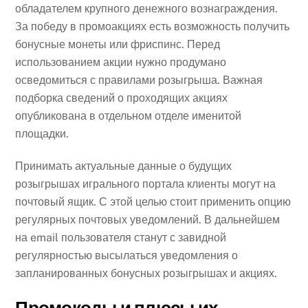
обладателем крупного денежного вознаграждения.
За победу в промоакциях есть возможность получить
бонусные монеты или фриспинс. Перед
использованием акции нужно продумано
осведомиться с правилами розыгрыша. Важная
подборка сведений о проходящих акциях
опубликована в отдельном отделе именитой
площадки.
Принимать актуальные данные о будущих
розыгрышах игрального портала клиенты могут на
почтовый ящик. С этой целью стоит применить опцию
регулярных почтовых уведомлений. В дальнейшем
на email пользователя станут с завидной
регулярностью высылаться уведомления о
запланированных бонусных розыгрышах и акциях.
Промокоды и плюсы их