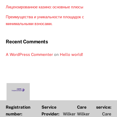
Лицензированное казино: основные плюсы
Преимущества и уникальности площадок с
минимальными взносами.
Recent Comments
A WordPress Commenter
on
Hello world!
Registration
Service
Care service:
number:
Provider:
Wilker
Wilker Care