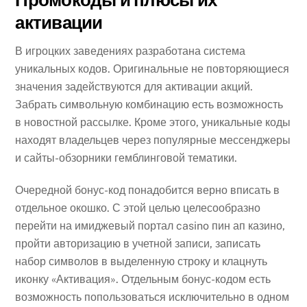
активации
В игроцких заведениях разработана система
уникальных кодов. Оригинальные не повторяющиеся
значения задействуются для активации акций.
Забрать символьную комбинацию есть возможность
в новостной рассылке. Кроме этого, уникальные коды
находят владельцев через популярные мессенджеры
и сайты-обзорники гемблинговой тематики.
Очередной бонус-код понадобится верно вписать в
отдельное окошко. С этой целью целесообразно
перейти на имиджевый портал casino пин ап казино,
пройти авторизацию в учетной записи, записать
набор символов в выделенную строку и клацнуть
иконку «Активация». Отдельным бонус-кодом есть
возможность попользоваться исключительно в одном