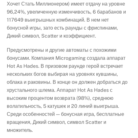
Хочет Стать Миллионером) имеет отдачу на уровне
96,24%, увеличенную изменчивость, 6 барабанов и
117649 выигрышных комбинаций. В нем нет
бонусной игры, зато есть раунды с фриспинами,
Дикий символ, Scatter и коэффициент.
Предусмотрены и другие автоматы с похожими
бонусами. Компания Microgaming создала аппарат
Hot As Hades. В призовом раунде герой встречает
нескольких богов выбирая на уровнях кувшины,
облака и раковины. В конце он должен добраться до
хрустального шлема. Аппарат Hot As Hades с
высоким процентом возврата (98%), среднюю
волатильность, 5 катушек и 20 линий выигрыша.
Среди особенностей — бонусная игра, бесплатные
вращения, Дикий символ, символ Scatter и
множитель.