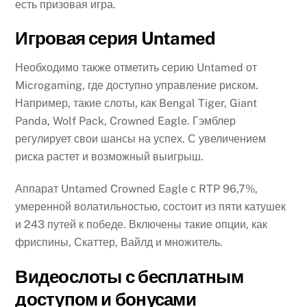
есть призовая игра.
Игровая серия Untamed
Необходимо также отметить серию Untamed от
Microgaming, где доступно управление риском.
Например, такие слоты, как Bengal Tiger, Giant
Panda, Wolf Pack, Crowned Eagle. Гэмблер
регулирует свои шансы на успех. С увеличением
риска растет и возможный выигрыш.
Аппарат Untamed Crowned Eagle с RTP 96,7%,
умеренной волатильностью, состоит из пяти катушек
и 243 путей к победе. Включены такие опции, как
фриспины, Скаттер, Вайлд и множитель.
Видеослоты с бесплатным
доступом и бонусами