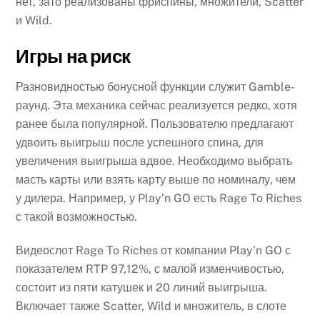
нет, зато реализованы фриспины, множители, Scatter
и Wild.
Игры на риск
Разновидностью бонусной функции служит Gamble-
раунд. Эта механика сейчас реализуется редко, хотя
ранее была популярной. Пользователю предлагают
удвоить выигрыш после успешного спина, для
увеличения выигрыша вдвое. Необходимо выбрать
масть карты или взять карту выше по номиналу, чем
у дилера. Например, у Play’n GO есть Rage To Riches
с такой возможностью.
Видеослот Rage To Riches от компании Play’n GO с
показателем RTP 97,12%, с малой изменчивостью,
состоит из пяти катушек и 20 линий выигрыша.
Включает также Scatter, Wild и множитель, в слоте