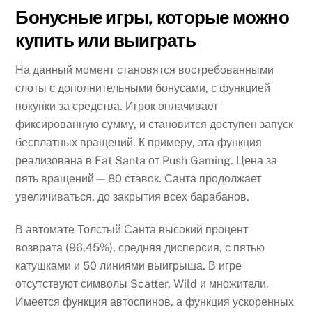
Бонусные игры, которые можно
купить или выиграть
На данный момент становятся востребованными
слоты с дополнительными бонусами, с функцией
покупки за средства. Игрок оплачивает
фиксированную сумму, и становится доступен запуск
бесплатных вращений. К примеру, эта функция
реализована в Fat Santa от Push Gaming. Цена за
пять вращений — 80 ставок. Санта продолжает
увеличиваться, до закрытия всех барабанов.
В автомате Толстый Санта высокий процент
возврата (96,45%), средняя дисперсия, с пятью
катушками и 50 линиями выигрыша. В игре
отсутствуют символы Scatter, Wild и множители.
Имеется функция автоспинов, а функция ускоренных