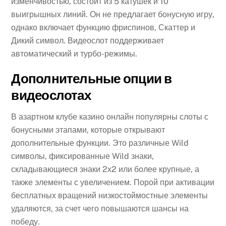
изменчивостью, состоит из 5 катушек и 10
выигрышных линий. Он не предлагает бонусную игру,
однако включает функцию фриспинов, Скаттер и
Дикий символ. Видеослот поддерживает
автоматический и турбо-режимы.
Дополнительные опции в
видеослотах
В азартном клубе казино онлайн популярны слоты с
бонусными этапами, которые открывают
дополнительные функции. Это различные Wild
символы, фиксированные Wild знаки,
складывающиеся знаки 2х2 или более крупные, а
также элементы с увеличением. Порой при активации
бесплатных вращений низкостоймостные элементы
удаляются, за счет чего повышаются шансы на
победу.