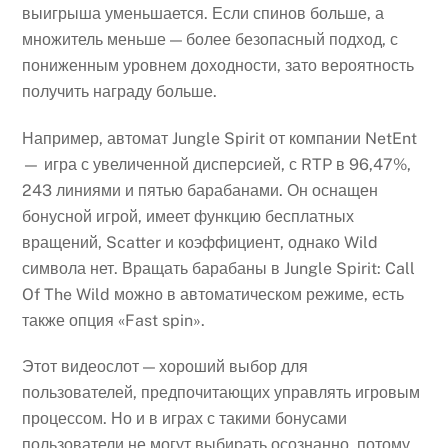
выигрыша уменьшается. Если спинов больше, а
множитель меньше — более безопасный подход, с
пониженным уровнем доходности, зато вероятность
получить награду больше.
Например, автомат Jungle Spirit от компании NetEnt
— игра с увеличенной дисперсией, с RTP в 96,47%,
243 линиями и пятью барабанами. Он оснащен
бонусной игрой, имеет функцию бесплатных
вращений, Scatter и коэффициент, однако Wild
символа нет. Вращать барабаны в Jungle Spirit: Call
Of The Wild можно в автоматическом режиме, есть
также опция «Fast spin».
Этот видеослот — хороший выбор для
пользователей, предпочитающих управлять игровым
процессом. Но и в играх с такими бонусами
пользователи не могут выбирать осознанно, потому