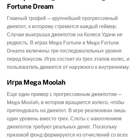
Fortune Dream
Главный трофей — крупнейший прогрессивный
джекпот, к которому стремится каждый геймер.
Случаи выигрыша джекпотов на Колесе Удачи не
редкость. В играх Mega Fortune и Mega Fortune
Dreams включены три последовательных уровня
перед бонусом. Игра состоит из трех этапов колес, и
пользователь движется от наружного к внутреннему.
Игра Mega Moolah
Еще один пример с прогрессивным джекпотом —
Mega Moolah, в котором вращается колесо, чтобы
претендовать на джекпот. В игре реализован лишь
один уровень вместо трех. Слоты с накоплением
джекпотов требуют реальных денег. Поскольку
призовой фонд формируется из отчислений со всех