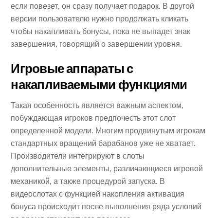
если повезет, он сразу получает подарок. В другой
версии пользователю нужно продолжать кликать
чтобы накапливать бонусы, пока не выпадет знак
завершения, говорящий о завершении уровня.
Игровые аппараты с
накапливаемыми функциями
Такая особенность является важным аспектом,
побуждающая игроков предпочесть этот слот
определенной модели. Многим продвинутым игрокам
стандартных вращений барабанов уже не хватает.
Производители интегрируют в слоты
дополнительные элементы, различающиеся игровой
механикой, а также процедурой запуска. В
видеослотах с функцией накопления активация
бонуса происходит после выполнения ряда условий