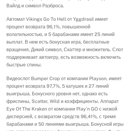
Вайлд и символ Разброса.
Автомат Vikings Go To Hell от Yggdrasil имеет
процент возврата 96,1%, повышенной
волатильностью, и 5 барабанами имеет 25 линий
выплат. В нем есть бонусная игра, бесплатные
вращения, Дикий символ, Скаттер и множитель. Слот
поддерживает автоигру, есть возможность включить
быстрые спины.
Видеослот Bumper Crop от компании Playson, имеет
процент возврата 97,7%, 5 катушек и 27 линий
выигрыша. Бонусного уровня нет, однако есть
фриспины, Scatter, Wild и коэффициенты. Аппарат
Eye Of The Kraken от компании Play’n GO с низкой
дисперсией, с возвратом средств 96,41%, с тремя
барабанами и 50 линиями выигрыша. Бонусной игры