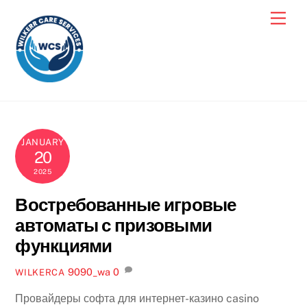
Skip
Men
to
content
JANUARY
20
2025
Востребованные игровые
автоматы с призовыми
функциями
9090_wa
0
WILKERCA
Провайдеры софта для интернет-казино casino