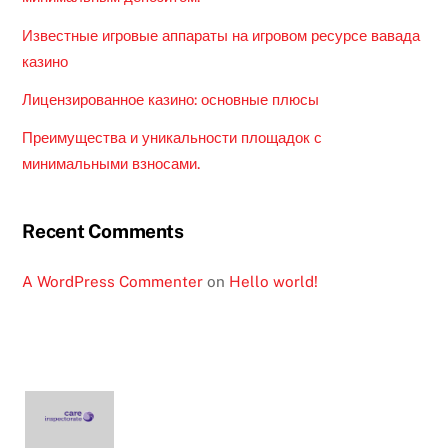
Известные игровые аппараты на игровом ресурсе вавада
казино
Лицензированное казино: основные плюсы
Преимущества и уникальности площадок с
минимальными взносами.
Recent Comments
A WordPress Commenter
on
Hello world!