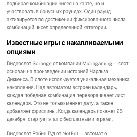
подбирая комбинации чисел на карте, но и
участвовать в бонусных раундах. Один раунд
активируется по достижении фиксированного числа
комбинаций чисел определенной категории.
Известные игры с накапливаемыми
опциями
Видеослот Scrooge от компании Microgaming — слот
основан на произведении историей Чарльза
Диккенса. В слоте используется уникальная механика
накопления. Над автоматом встроен календарь,
каждая победная комбинация переворачивает лист
календаря. Это не только меняет дату, а также
добавляет фриспины. Когда календарь покажет 25
декабря, стартует этап с бесплатными играми.
Видеослот Робин Гуд от NetEnt — автомат о