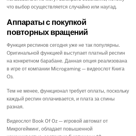
что выбор осуществляется случайно или наугад.
Аппараты с покупкой
повторных вращений
Функция респинов сегодня уже не так популярны.
Оригинальной функцией выступает платный респин
на конкретном барабане. Данная опция реализована
в игре от компании Microgaming — видеослот Книга
Оз.
Тем не менее, функционал требует оплаты, поскольку
каждый респин оплачивается, и плата за спины
разная.
Видеослот Book Of Oz — игровой автомат от
Микрогейминг, обладает повышенной