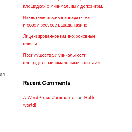
площадках с минимальным депозитом.
Известные игровые аппараты на
игровом ресурсе вавада казино
Лицензированное казино: основные
плюсы
Преимущества и уникальности
площадок с минимальными взносами.
в
ния
Recent Comments
A WordPress Commenter
on
Hello
world!