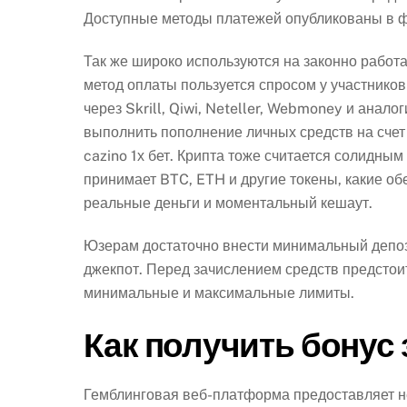
Доступные методы платежей опубликованы в ф
Так же широко используются на законно рабо
метод оплаты пользуется спросом у участников
через Skrill, Qiwi, Neteller, Webmoney и анал
выполнить пополнение личных средств на счет 
cazino 1х бет. Крипта тоже считается солидны
принимает BTC, ETH и другие токены, какие о
реальные деньги и моментальный кешаут.
Юзерам достаточно внести минимальный депози
джекпот. Перед зачислением средств предстои
минимальные и максимальные лимиты.
Как получить бонус 
Гемблинговая веб-платформа предоставляет н