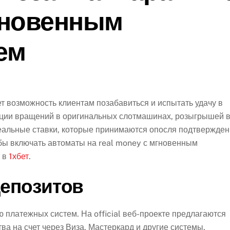
мгновенным
ем
т возможность клиентам позабавиться и испытать удачу в
вации вращений в оригинальных слотмашинах, розыгрышей 
реальные ставки, которые принимаются опосля подтвержде
бы включать автоматы на real money с мгновенным
т в
1хбет
.
депозитов
 платежных систем. На official веб-проекте предлагаются
тва на счет через Виза, Мастеркард и другие системы.