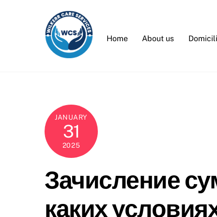
Skip
to
content
Home
About us
Domicil
JANUARY
31
2025
Зачисление сум
каких условия