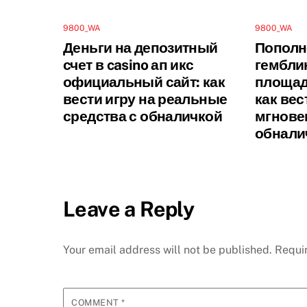
9800_WA
9800_WA
Деньги на депозитный
Пополн
счет в casino ап икс
гембли
официальный сайт: как
площад
вести игру на реальные
как вес
средства с обналичкой
мгнов
обнали
Leave a Reply
Your email address will not be published.
Requi
COMMENT
*