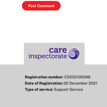
Registration number:
CS202100348
Date of Registration:
02 December 2021
Type of service:
Support Service