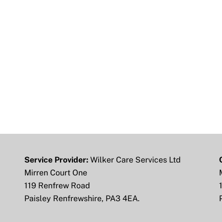
Service Provider:
Wilker Care Services Ltd
Mirren Court One
119 Renfrew Road
Paisley Renfrewshire, PA3 4EA.