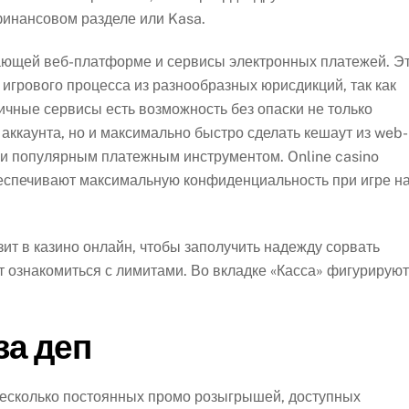
инансовом разделе или Kasa.
тающей веб-платформе и сервисы электронных платежей. Э
 игрового процесса из разнообразных юрисдикций, так как
огичные сервисы есть возможность без опаски не только
аккаунта, но и максимально быстро сделать кешаут из web-
м и популярным платежным инструментом. Online casino
беспечивают максимальную конфиденциальность при игре н
т в казино онлайн, чтобы заполучить надежду сорвать
т ознакомиться с лимитами. Во вкладке «Касса» фигурируют
за деп
есколько постоянных промо розыгрышей, доступных