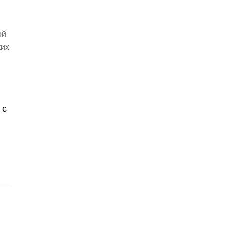
ой
ких
 с