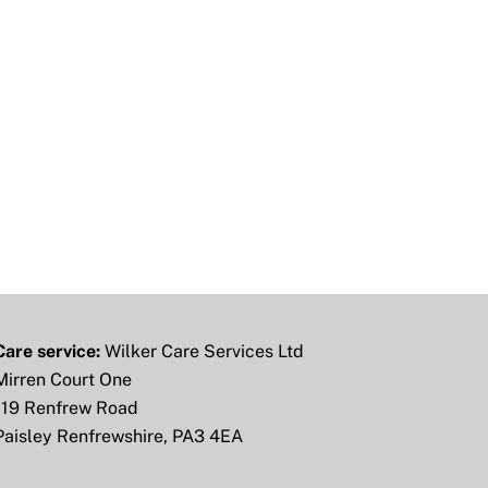
Care service:
Wilker Care Services Ltd
Mirren Court One
119 Renfrew Road
Paisley Renfrewshire, PA3 4EA