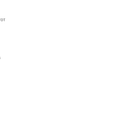
тот
а