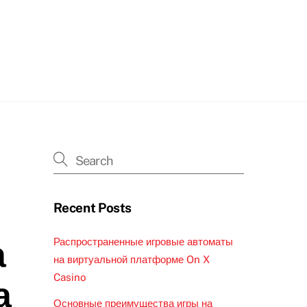
Recent Posts
а
Распространенные игровые автоматы
на виртуальной платформе On X
Casino
а
Основные преимущества игры на