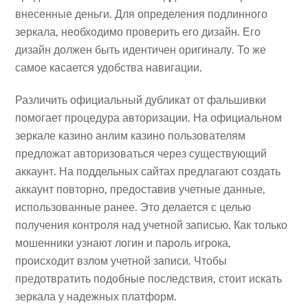
внесенные деньги. Для определения подлинного
зеркала, необходимо проверить его дизайн. Его
дизайн должен быть идентичен оригиналу. То же
самое касается удобства навигации.
Различить официальный дубликат от фальшивки
помогает процедура авторизации. На официальном
зеркале казино анлим казино пользователям
предложат авторизоваться через существующий
аккаунт. На поддельных сайтах предлагают создать
аккаунт повторно, предоставив учетные данные,
использованные ранее. Это делается с целью
получения контроля над учетной записью. Как только
мошенники узнают логин и пароль игрока,
происходит взлом учетной записи. Чтобы
предотвратить подобные последствия, стоит искать
зеркала у надежных платформ.