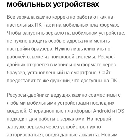
мобильных устройствах
Все зеркала казино корректно работают как на
настольных ПК, так и на мобильных платформах.
Чтобы запустить зеркало на мобильном устройстве,
не нужно вводить особые адреса или менять
настройки браузера. Нужно лишь кликнуть по
рабочей ссылке из поисковой системы. Ресурс-
двойник откроется в мобильном формате через
браузер, установленный на смартфоне. Сайт
предоставит те же функции, что доступны на ПК.
Ресурсы-двойники ведущих казино совместимы с
любыми мобильными устройствами последних
моделей. Операционные платформы Android и iOS
подходят для работы с зеркалами. На первой
загрузке зеркала через устройство нужно
авторизоваться, введя данные аккаунта. Новым