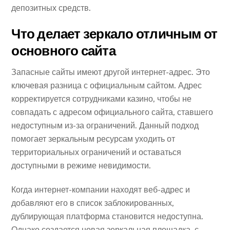
депозитных средств.
Что делает зеркало отличным от
основного сайта
Запасные сайты имеют другой интернет-адрес. Это
ключевая разница с официальным сайтом. Адрес
корректируется сотрудниками казино, чтобы не
совпадать с адресом официального сайта, ставшего
недоступным из-за ограничений. Данный подход
помогает зеркальным ресурсам уходить от
территориальных ограничений и оставаться
доступными в режиме невидимости.
Когда интернет-компании находят веб-адрес и
добавляют его в список заблокированных,
дублирующая платформа становится недоступна.
Однако создается новая зеркальная площадка, с