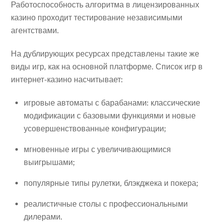
Работоспособность алгоритма в лицензированных
казино проходит тестирование независимыми
агентствами.
На дублирующих ресурсах представлены такие же
виды игр, как на основной платформе. Список игр в
интернет-казино насчитывает:
игровые автоматы с барабанами: классические
модификации с базовыми функциями и новые
усовершенствованные конфигурации;
мгновенные игры с увеличивающимися
выигрышами;
популярные типы рулетки, блэкджека и покера;
реалистичные столы с профессиональными
дилерами.