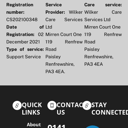
Registration
Service
Care service:
number:
Provider:
Wilker
Wilker Care
CS202100348
Care Services
Services Ltd
Date of
Ltd
Mirren Court One
Registration:
02
Mirren Court One
119 Renfrew
December 2021
119 Renfrew
Road
Type of service:
Road
Paisley
Support Service
Paisley
Renfrewshire,
Renfrewshire,
PA3 4EA
PA3 4EA.
QUICK
CONTACT
STAY
LINKS
US
CONNECTE
About
0141