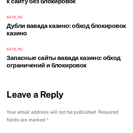
к сайту без блокировок
8470_RU
Дубли вавада казино: обход блокировок
казино
8470_RU
Запасные сайты вавада казино: обход
ограничений и блокировок
Leave a Reply
Your email address will not be published.
Required
fields are marked
*