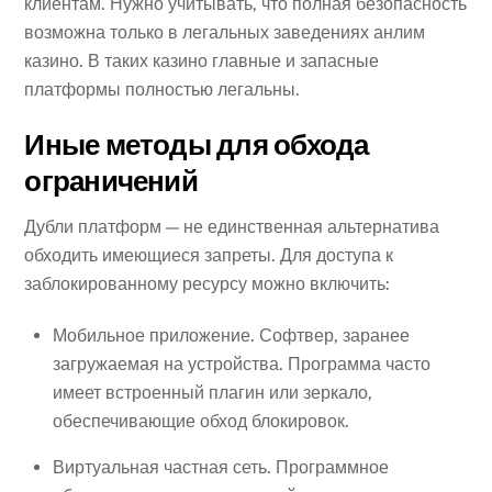
клиентам. Нужно учитывать, что полная безопасность
возможна только в легальных заведениях анлим
казино. В таких казино главные и запасные
платформы полностью легальны.
Иные методы для обхода
ограничений
Дубли платформ — не единственная альтернатива
обходить имеющиеся запреты. Для доступа к
заблокированному ресурсу можно включить:
Мобильное приложение. Софтвер, заранее
загружаемая на устройства. Программа часто
имеет встроенный плагин или зеркало,
обеспечивающие обход блокировок.
Виртуальная частная сеть. Программное