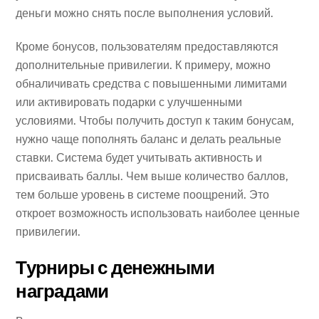
деньги можно снять после выполнения условий.
Кроме бонусов, пользователям предоставляются
дополнительные привилегии. К примеру, можно
обналичивать средства с повышенными лимитами
или активировать подарки с улучшенными
условиями. Чтобы получить доступ к таким бонусам,
нужно чаще пополнять баланс и делать реальные
ставки. Система будет учитывать активность и
присваивать баллы. Чем выше количество баллов,
тем больше уровень в системе поощрений. Это
откроет возможность использовать наиболее ценные
привилегии.
Турниры с денежными
наградами