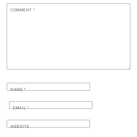
COMMENT
*
NAME
*
EMAIL
*
WEBSITE