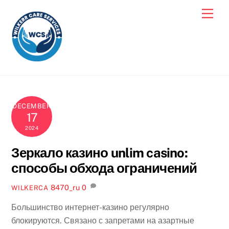
Skip
Men
to
content
DECEMBER
17
2024
Зеркало казино unlim casino:
способы обхода ограничений
8470_ru
0
WILKERCA
Большинство интернет-казино регулярно
блокируются. Связано с запретами на азартные