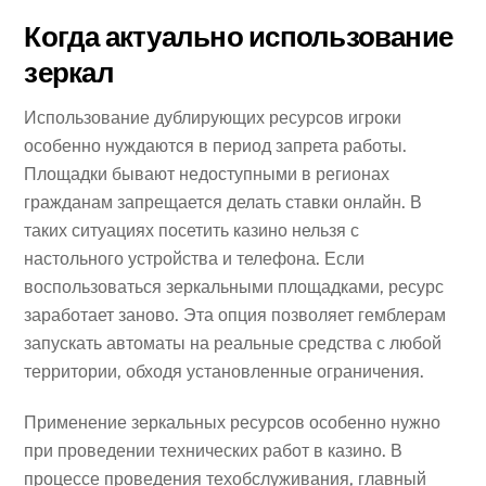
Когда актуально использование
зеркал
Использование дублирующих ресурсов игроки
особенно нуждаются в период запрета работы.
Площадки бывают недоступными в регионах
гражданам запрещается делать ставки онлайн. В
таких ситуациях посетить казино нельзя с
настольного устройства и телефона. Если
воспользоваться зеркальными площадками, ресурс
заработает заново. Эта опция позволяет гемблерам
запускать автоматы на реальные средства с любой
территории, обходя установленные ограничения.
Применение зеркальных ресурсов особенно нужно
при проведении технических работ в казино. В
процессе проведения техобслуживания, главный