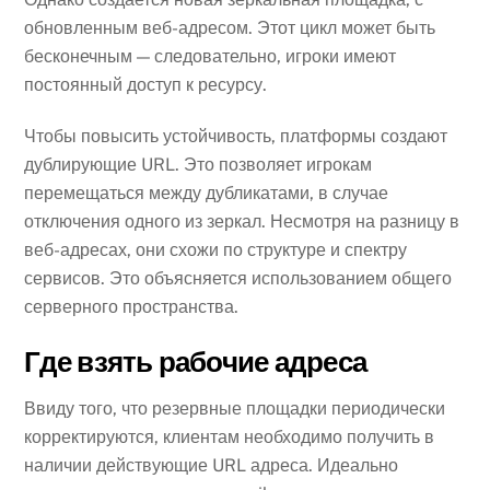
обновленным веб-адресом. Этот цикл может быть
бесконечным — следовательно, игроки имеют
постоянный доступ к ресурсу.
Чтобы повысить устойчивость, платформы создают
дублирующие URL. Это позволяет игрокам
перемещаться между дубликатами, в случае
отключения одного из зеркал. Несмотря на разницу в
веб-адресах, они схожи по структуре и спектру
сервисов. Это объясняется использованием общего
серверного пространства.
Где взять рабочие адреса
Ввиду того, что резервные площадки периодически
корректируются, клиентам необходимо получить в
наличии действующие URL адреса. Идеально