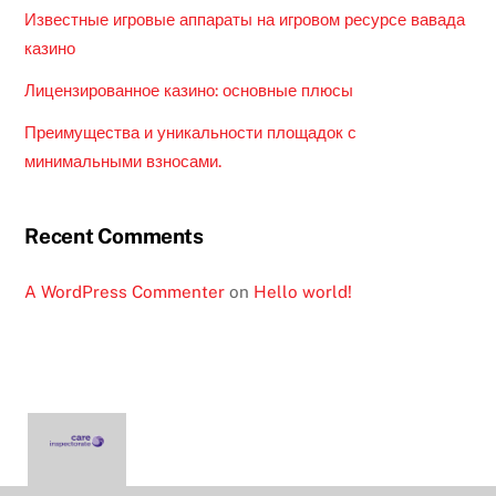
Известные игровые аппараты на игровом ресурсе вавада
казино
Лицензированное казино: основные плюсы
Преимущества и уникальности площадок с
минимальными взносами.
Recent Comments
A WordPress Commenter
on
Hello world!