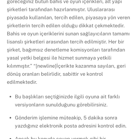
göreceğiniz bütün bahis ve oyun içerikleri, alt yapı
şirketleri tarafından hazırlanmıştır. Uluslararası
piyasada kullanılan, tercih edilen, piyasaya yön veren
şirketlerin tercih edilen olduğu dikkat çekmektedir.
Bahis ve oyun içeriklerini sunan sağlayıcıların tamamı
lisanslı şirketleri arasından tercih edilmiştir. Her bir
şirket, bağımsız denetleme komisyonları tarafından
yasal yetki belgesi ile hizmet sunmaya yetkili
kılınmıştır.” “[newline]İçerikte kazanma sayıları, geri
dönüş oranları belirlidir, sabittir ve kontrol
edilmektedir.
Bu başlıkları seçtiğinizde ilgili oyuna ait farklı
versiyonların sunulduğunu görebilirsiniz.
Gönderim işlemine müteakip, 5 dakika sonra
yazdığınız elektronik posta adresini kontrol edin.
Ancak bu konuda cevap vermek gibi bir