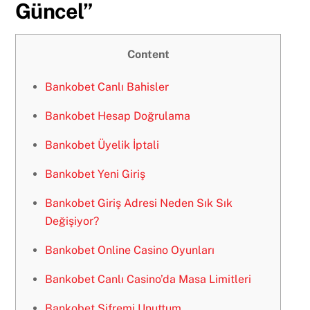
Güncel”
Content
Bankobet Canlı Bahisler
Bankobet Hesap Doğrulama
Bankobet Üyelik İptali
Bankobet Yeni Giriş
Bankobet Giriş Adresi Neden Sık Sık
Değişiyor?
Bankobet Online Casino Oyunları
Bankobet Canlı Casino’da Masa Limitleri
Bankobet Şifremi Unuttum