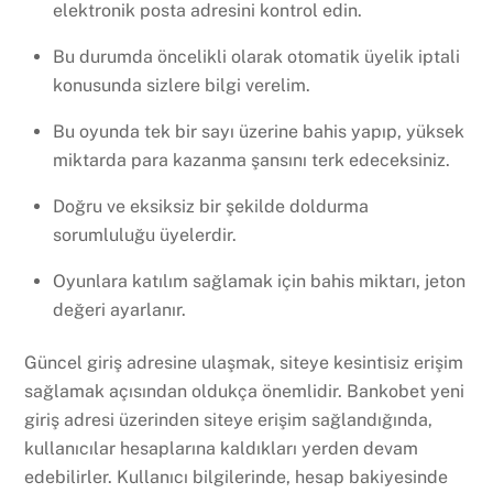
elektronik posta adresini kontrol edin.
Bu durumda öncelikli olarak otomatik üyelik iptali
konusunda sizlere bilgi verelim.
Bu oyunda tek bir sayı üzerine bahis yapıp, yüksek
miktarda para kazanma şansını terk edeceksiniz.
Doğru ve eksiksiz bir şekilde doldurma
sorumluluğu üyelerdir.
Oyunlara katılım sağlamak için bahis miktarı, jeton
değeri ayarlanır.
Güncel giriş adresine ulaşmak, siteye kesintisiz erişim
sağlamak açısından oldukça önemlidir. Bankobet yeni
giriş adresi üzerinden siteye erişim sağlandığında,
kullanıcılar hesaplarına kaldıkları yerden devam
edebilirler. Kullanıcı bilgilerinde, hesap bakiyesinde