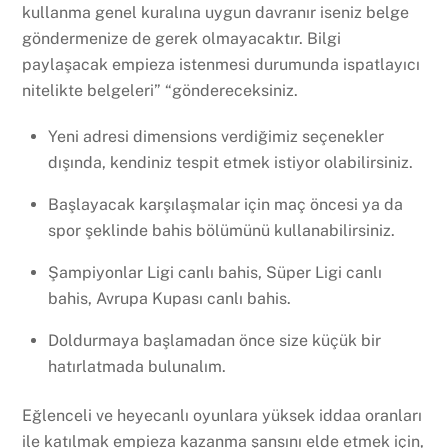
kullanma genel kuralına uygun davranır iseniz belge
göndermenize de gerek olmayacaktır. Bilgi
paylaşacak empieza istenmesi durumunda ispatlayıcı
nitelikte belgeleri” “göndereceksiniz.
Yeni adresi dimensions verdiğimiz seçenekler
dışında, kendiniz tespit etmek istiyor olabilirsiniz.
Başlayacak karşılaşmalar için maç öncesi ya da
spor şeklinde bahis bölümünü kullanabilirsiniz.
Şampiyonlar Ligi canlı bahis, Süper Ligi canlı
bahis, Avrupa Kupası canlı bahis.
Doldurmaya başlamadan önce size küçük bir
hatırlatmada bulunalım.
Eğlenceli ve heyecanlı oyunlara yüksek iddaa oranları
ile katılmak empieza kazanma şansını elde etmek için,