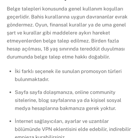
Belge talepleri konusunda genel kullanım koşulları
geçerlidir. Bahis kurallarına uygun davrananlar evrak
göndermez. Oyun, finansal kurallar ya de uma genel
şart ve kurallar gibi maddelere aykırı hareket
etmeyenlerden belge talep edilmez. Birden fazla
hesap açılması, 18 yaş sınırında tereddüt duyulması
durumunda belge talep etme hakkı doğabilir.
İki farklı seçenek ile sunulan promosyon türleri
bulunmaktadır.
Sayfa sayfa dolaşmanıza, online community
sitelerine, blog sayfalarına ya da kişisel sosyal
medya hesaplarına bakmanıza gerek yoktur.
İnternet sağlayıcıları, ayarlar ve uzantılar
bölümünde VPN eklentisini elde edebilir, indirebilir
empieza kurabilirsiniz.