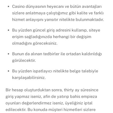
Casino dünyasının heyecanı ve bütün avantajları
sizlere anlatmaya çalıştığımız gibi kalite ve farklı
hizmet anlayışını yansıtır nitelikte bulunmaktadır.
Bu yüzden güncel giriş adresini kullanıp, siteye
erişim sağladığınızda herhangi bir değişim
olmadığını göreceksiniz.
Bunun da alınan tedbirler ile ortadan kaldırıldığı
görülecektir.
Bu yüzden ispatlayıcı nitelikte belge talebiyle
karşılaşabilirsiniz.
Bir hesap oluşturduktan sonra, thirty ay süresince
giriş yapmaz iseniz, afin de yatırıp bahis empieza
oyunları değerlendirmez iseniz, üyeliğiniz iptal
edilecektir. Bu konuda müşteri hizmetleri sizlere