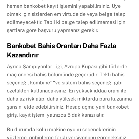
hemen bankobet kayıt işlemini yapabilirsiniz. Üye
olmak için sizlerden em virtude de veya belge talep
edilmeyecektir. Tabii ki belge talep edilmemesi için
şartlara göre başvuru yapmanız gerekir.
Bankobet Bahis Oranları Daha Fazla
Kazandırır
Ayrıca Şampiyonlar Ligi, Avrupa Kupası gibi türlerde
maç öncesi bahis bölümünde geçerlidir. Tekli bahis
seçeneği, kombine” “ve sistem bahis seçeneği gibi
özellikleri kullanacaksınız. En yüksek iddaa oranı ile
daha az risk alıp, daha yüksek miktarda para kazanma
şansını elde edebilirsiniz. Hesap açma yani bankobet
giriş, kayıt işlemi yalnızca 5 dakikanızı alır.
Bu durumda kollu makine oyunu seçeneklerinin
yüzlerce, onbinlerce farklı versiyonunu göreceksiniz.