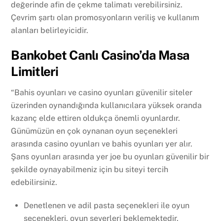
değerinde afin de çekme talimatı verebilirsiniz.
Çevrim şartı olan promosyonların veriliş ve kullanım
alanları belirleyicidir.
Bankobet Canlı Casino’da Masa
Limitleri
“Bahis oyunları ve casino oyunları güvenilir siteler
üzerinden oynandığında kullanıcılara yüksek oranda
kazanç elde ettiren oldukça önemli oyunlardır.
Günümüzün en çok oynanan oyun seçenekleri
arasında casino oyunları ve bahis oyunları yer alır.
Şans oyunları arasında yer joe bu oyunları güvenilir bir
şekilde oynayabilmeniz için bu siteyi tercih
edebilirsiniz.
Denetlenen ve adil pasta seçenekleri ile oyun
seçenekleri, oyun severleri beklemektedir.