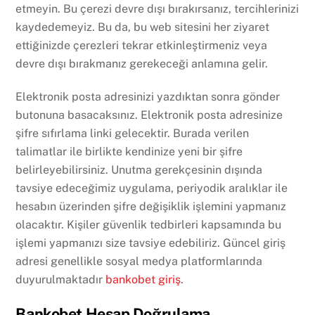
etmeyin. Bu çerezi devre dışı bırakırsanız, tercihlerinizi
kaydedemeyiz. Bu da, bu web sitesini her ziyaret
ettiğinizde çerezleri tekrar etkinleştirmeniz veya
devre dışı bırakmanız gerekeceği anlamına gelir.
Elektronik posta adresinizi yazdıktan sonra gönder
butonuna basacaksınız. Elektronik posta adresinize
şifre sıfırlama linki gelecektir. Burada verilen
talimatlar ile birlikte kendinize yeni bir şifre
belirleyebilirsiniz. Unutma gerekçesinin dışında
tavsiye edeceğimiz uygulama, periyodik aralıklar ile
hesabın üzerinden şifre değişiklik işlemini yapmanız
olacaktır. Kişiler güvenlik tedbirleri kapsamında bu
işlemi yapmanızı size tavsiye edebiliriz. Güncel giriş
adresi genellikle sosyal medya platformlarında
duyurulmaktadır
bankobet giriş
.
Bankobet Hesap Doğrulama