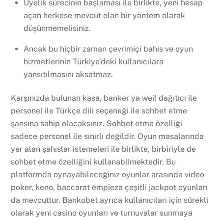
Üyelik sürecinin başlaması ile birlikte, yeni hesap
açan herkese mevcut olan bir yöntem olarak
düşünmemelisiniz.
Ancak bu hiçbir zaman çevrimiçi bahis ve oyun
hizmetlerinin Türkiye’deki kullanıcılara
yansıtılmasını aksatmaz.
Karşınızda bulunan kasa, banker ya weil dağıtıcı ile
personel ile Türkçe dili seçeneği ile sohbet etme
şansına sahip olacaksınız. Sohbet etme özelliği
sadece personel ile sınırlı değildir. Oyun masalarında
yer alan şahıslar istemeleri ile birlikte, birbiriyle de
sohbet etme özelliğini kullanabilmektedir. Bu
platformda oynayabileceğiniz oyunlar arasında video
poker, keno, baccarat empieza çeşitli jackpot oyunları
da mevcuttur. Bankobet ayrıca kullanıcıları için sürekli
olarak yeni casino oyunları ve turnuvalar sunmaya