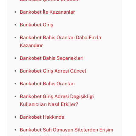
Bankobet İle Kazananlar
Bankobet Giriş
Bankobet Bahis Oranları Daha Fazla
Kazandırır
Bankobet Bahis Seçenekleri
Bankobet Giriş Adresi Güncel
Bankobet Bahis Oranları
Bankobet Giriş Adresi Değişikliği
Kullanıcıları Nasıl Etkiler?
Bankobet Hakkında
Bankobet Sah Olmayan Sitelerden Erişim