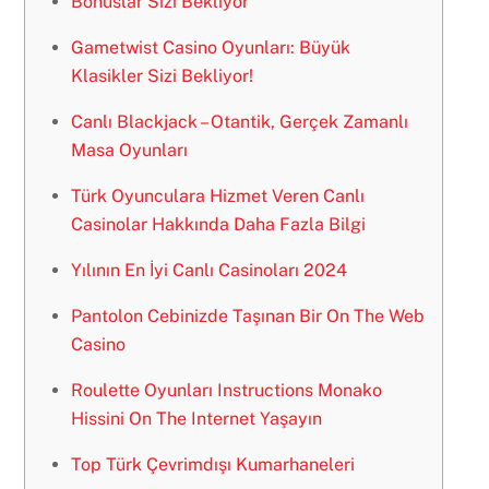
Bonuslar Sizi Bekliyor
Gametwist Casino Oyunları: Büyük
Klasikler Sizi Bekliyor!
Canlı Blackjack – Otantik, Gerçek Zamanlı
Masa Oyunları
Türk Oyunculara Hizmet Veren Canlı
Casinolar Hakkında Daha Fazla Bilgi
Yılının En İyi Canlı Casinoları 2024
Pantolon Cebinizde Taşınan Bir On The Web
Casino
Roulette Oyunları Instructions Monako
Hissini On The Internet Yaşayın
Top Türk Çevrimdışı Kumarhaneleri