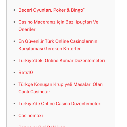
Beceri Oyunları, Poker & Bingo”
Casino Maceranız Için Bazı Ipuçları Ve
Öneriler
En Güvenilir Türk Online Casinolarının
Karşılaması Gereken Kriterler
Türkiye’deki Online Kumar Düzenlemeleri
Bets10
Türkçe Konuşan Krupiyeli Masaları Olan
Canlı Casinolar
Türkiye’de Online Casino Düzenlemeleri
Casinomaxi