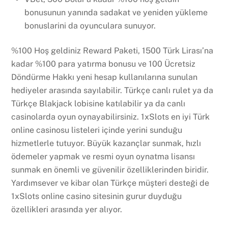
bonusunun yanında sadakat ve yeniden yükleme
bonuslarini da oyunculara sunuyor.
%100 Hoş geldiniz Reward Paketi, 1500 Türk Lirası’na
kadar %100 para yatırma bonusu ve 100 Ücretsiz
Döndürme Hakkı yeni hesap kullanılarına sunulan
hediyeler arasında sayılabilir. Türkçe canlı rulet ya da
Türkçe Blakjack lobisine katılabilir ya da canlı
casinolarda oyun oynayabilirsiniz. 1xSlots en iyi Türk
online casinosu listeleri içinde yerini sunduğu
hizmetlerle tutuyor. Büyük kazançlar sunmak, hızlı
ödemeler yapmak ve resmi oyun oynatma lisansı
sunmak en önemli ve güvenilir özelliklerinden biridir.
Yardımsever ve kibar olan Türkçe müşteri desteği de
1xSlots online casino sitesinin gurur duyduğu
özellikleri arasında yer alıyor.