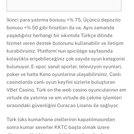
İkinci para yatırma bonusu +% 75, Üçüncü depozito
bonusu +% 50 gibi fırsatları da va. Aynı zamanda
yaşadığınız herhangi bir sıkıntıda Türkçe dilinde
hizmet veren destek butonunu kullanabilir ve iletişim
kurabilirsiniz. Platform’nun spicilège sayfasında
kolaylıkla erişebileceğiniz çok sayıda oyun kategorisi
bulunuyor. E-spor, sanal sporlar, televizyon oyunlari,
poker ve hatta Keno oyunlarina ulaşabilirsiniz. Canlı
casinolarda canlı oyun keyfini sizlerle buluşturan
VBet Casino, Türk on the web casino oyuncularının em
virtude de yatırma ve em virtude de çekme işlemleri
sırasındaki güvenliğini Curacao Lisansı ile sağlıyor.
Türk lüks kumarhane otellerinin kapatılmasından
sonra kumar severler KKTC başta olmak üzere