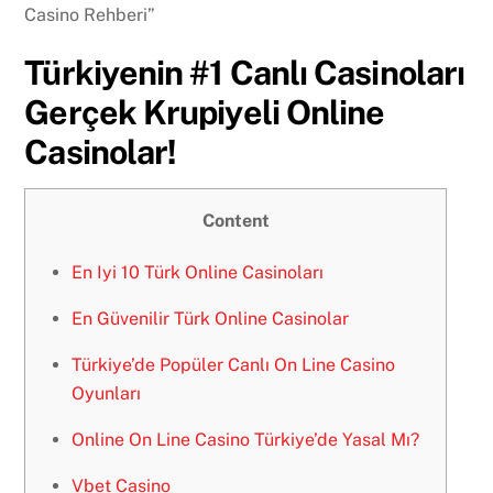
Casino Rehberi”
Türkiyenin #1 Canlı Casinoları
Gerçek Krupiyeli Online
Casinolar!
Content
En Iyi 10 Türk Online Casinoları
En Güvenilir Türk Online Casinolar
Türkiye’de Popüler Canlı On Line Casino
Oyunları
Online On Line Casino Türkiye’de Yasal Mı?
Vbet Casino