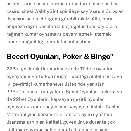
hizmet sunan online casinolardan biri. Online on line
casino sitesi WebbySlot spicilège sayfasında Curacao
lisansına sahip olduğunu görebilirsiniz. Aile, para
empieza diğer konularda başa gelen tüm kayıplara
rağmen kumar oynamaya devam etmek istemek
kumar bağımlılığı olarak tanımlanabilir.
Beceri Oyunları, Poker & Bingo”
22Bet çevirimiçi kumarhanesinde Türkçe oyunlar
oynayabilir ve Türkçe müşteri desteği alabilirsiniz. En
iyi çevrimiçi kumarhaneler listesinde yer alan
22Bet’te canlı krupiyelerle Sanal Oyunlar, Jackpot ya
da 22bet Oyunlarini kapsayan çeşitli oyunlar
oynayarak kumar heyecanını yaşayabilirsiniz. Casino
Metropol yine karşımıza çıkan sah oyun oynatma
lisansına sahip en kaliteli, güvenilir ve durante çok
kullanıcı sayısına sahip olan Türk online casino