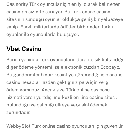
Casinority Türk oyuncular için en iyi olarak belirlenen
casinoları sizlerle sunuyor. Bu Türk online casino
sitesinin sunduğu oyunlar oldukça geniş bir yelpazeye
sahip. Farklı miktarlarda ödüller birbirinden farklı
oyunlar ile oyuncularla buluşuyor.
Vbet Casino
Bunun yanında Türk oyuncuların durante sık kullandığı
diğer ödeme yöntemi ise elektronik cüzdan Ecopayz.
Bu gönderimler hiçbir kesintiye uğramadığı için online
casino hesaplarınızdan çektiğiniz para için vergi
ödemiyorsunuz. Ancak size Türk online casinosu
hizmeti veren yurtdışı merkezli on-line casino sitesi,
bulunduğu ve çalıştığı ülkeye vergisini ödemek
zorundadır.
WebbySlot Türk online casino oyuncuları için güvenilir