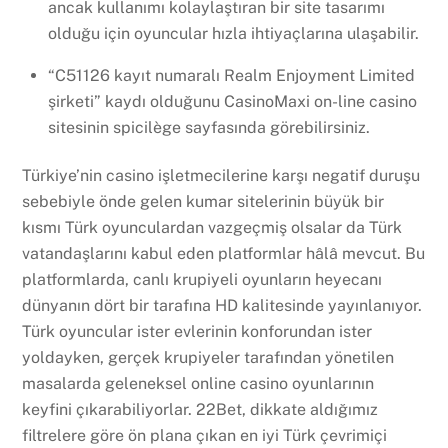
ancak kullanımı kolaylaştıran bir site tasarımı
olduğu için oyuncular hızla ihtiyaçlarına ulaşabilir.
“C51126 kayıt numaralı Realm Enjoyment Limited
şirketi” kaydı olduğunu CasinoMaxi on-line casino
sitesinin spicilège sayfasında görebilirsiniz.
Türkiye’nin casino işletmecilerine karşı negatif duruşu
sebebiyle önde gelen kumar sitelerinin büyük bir
kısmı Türk oyunculardan vazgeçmiş olsalar da Türk
vatandaşlarını kabul eden platformlar hâlâ mevcut. Bu
platformlarda, canlı krupiyeli oyunların heyecanı
dünyanın dört bir tarafına HD kalitesinde yayınlanıyor.
Türk oyuncular ister evlerinin konforundan ister
yoldayken, gerçek krupiyeler tarafından yönetilen
masalarda geleneksel online casino oyunlarının
keyfini çıkarabiliyorlar. 22Bet, dikkate aldığımız
filtrelere göre ön plana çıkan en iyi Türk çevrimiçi