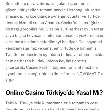
Bu nedenle para yatırma ve çekme işlemleriniz
güvenli bir şekilde tamamlanıyor. Herhangi bir sorun
sırasında, Türkçe dilinde oynanan oyunlar ve Türkçe
destek hizmeti sunan Anadolu Casino’da, istediğiniz
desteği görebilirsiniz. Size bir sürü serbest oyun fırsatı
veya başka heyecanlı imkanlar sunacak yüzlerce oyun
sizin tarafınızdan keşfedilmeyi bekliyor. Çok sayıdaki
kampanyalarımız ve sanal em virtude de birimimiz
Twistler neticesinde oyunların tadına varabileceksiniz,
hem de bazen bu dakikaların keyfini ücretsiz
çıkartarak. Casino keyfini taçlandıran slot machine
oyunlarımızın çoğu, alanın lider firması NOVOMATIC’e
aittir.
Online Casino Türkiye’de Yasal Mı?
Tabii ki Türkiye’deki kumarhanelerin tamamen yasa
dışı olduğunu tekrardan hatırlatmalıyız. Bu nedenle