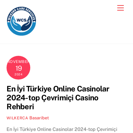
Skip
Men
to
content
NOVEMBER
19
2024
En İyi Türkiye Online Casinolar
2024-top Çevrimiçi Casino
Rehberi
Basaribet
WILKERCA
En İyi Türkiye Online Casinolar 2024-top Çevrimiçi