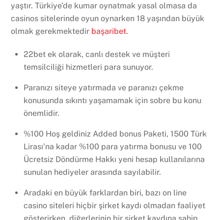
yaştır. Türkiye’de kumar oynatmak yasal olmasa da
casinos sitelerinde oyun oynarken 18 yaşından büyük
olmak gerekmektedir
başaribet
.
22bet ek olarak, canlı destek ve müşteri
temsilciliği hizmetleri para sunuyor.
Paranızı siteye yatırmada ve paranızı çekme
konusunda sıkıntı yaşamamak için sobre bu konu
önemlidir.
%100 Hoş geldiniz Added bonus Paketi, 1500 Türk
Lirası’na kadar %100 para yatırma bonusu ve 100
Ücretsiz Döndürme Hakkı yeni hesap kullanılarına
sunulan hediyeler arasında sayılabilir.
Aradaki en büyük farklardan biri, bazı on line
casino siteleri hiçbir şirket kaydı olmadan faaliyet
gösterirken, diğerlerinin bir şirket kaydına sahip