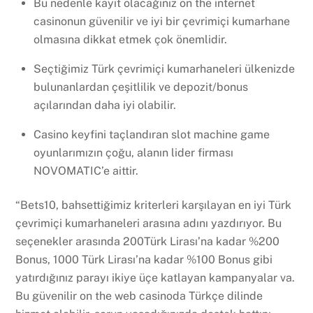
Bu nedenle kayıt olacağınız on the internet
casinonun güvenilir ve iyi bir çevrimiçi kumarhane
olmasına dikkat etmek çok önemlidir.
Seçtiğimiz Türk çevrimiçi kumarhaneleri ülkenizde
bulunanlardan çeşitlilik ve depozit/bonus
açılarından daha iyi olabilir.
Casino keyfini taçlandıran slot machine game
oyunlarımızın çoğu, alanın lider firması
NOVOMATIC’e aittir.
“Bets10, bahsettiğimiz kriterleri karşılayan en iyi Türk
çevrimiçi kumarhaneleri arasına adını yazdırıyor. Bu
seçenekler arasında 200Türk Lirası’na kadar %200
Bonus, 1000 Türk Lirası’na kadar %100 Bonus gibi
yatırdığınız parayı ikiye üçe katlayan kampanyalar va.
Bu güvenilir on the web casinoda Türkçe dilinde