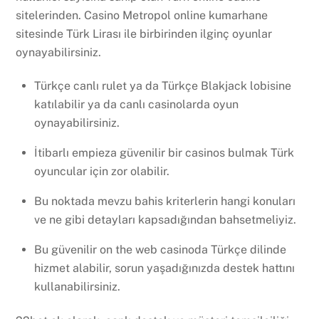
sitelerinden. Casino Metropol online kumarhane
sitesinde Türk Lirası ile birbirinden ilginç oyunlar
oynayabilirsiniz.
Türkçe canlı rulet ya da Türkçe Blakjack lobisine
katılabilir ya da canlı casinolarda oyun
oynayabilirsiniz.
İtibarlı empieza güvenilir bir casinos bulmak Türk
oyuncular için zor olabilir.
Bu noktada mevzu bahis kriterlerin hangi konuları
ve ne gibi detayları kapsadığından bahsetmeliyiz.
Bu güvenilir on the web casinoda Türkçe dilinde
hizmet alabilir, sorun yaşadığınızda destek hattını
kullanabilirsiniz.