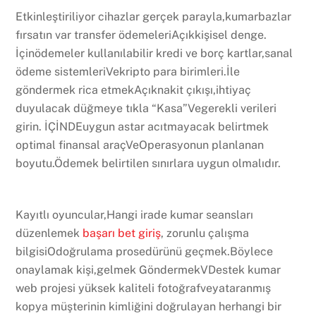
Etkinleştiriliyor cihazlar gerçek parayla,kumarbazlar
fırsatın var transfer ödemeleriAçıkkişisel denge.
İçinödemeler kullanılabilir kredi ve borç kartlar,sanal
ödeme sistemleriVekripto para birimleri.İle
göndermek rica etmekAçıknakit çıkışı,ihtiyaç
duyulacak düğmeye tıkla “Kasa”Vegerekli verileri
girin. İÇİNDEuygun astar acıtmayacak belirtmek
optimal finansal araçVeOperasyonun planlanan
boyutu.Ödemek belirtilen sınırlara uygun olmalıdır.
Kayıtlı oyuncular,Hangi irade kumar seansları
düzenlemek
başarı bet giriş
, zorunlu çalışma
bilgisiOdoğrulama prosedürünü geçmek.Böylece
onaylamak kişi,gelmek GöndermekVDestek kumar
web projesi yüksek kaliteli fotoğrafveyataranmış
kopya müşterinin kimliğini doğrulayan herhangi bir