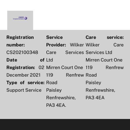
Registration
Service
Care service:
number:
Provider:
Wilker
Wilker Care
CS202100348
Care Services
Services Ltd
Date of
Ltd
Mirren Court One
Registration:
02
Mirren Court One
119 Renfrew
December 2021
119 Renfrew
Road
Type of service:
Road
Paisley
Support Service
Paisley
Renfrewshire,
Renfrewshire,
PA3 4EA
PA3 4EA.