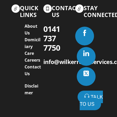
QUICK
CONTACT
STAY
LINKS
US
CONNECTE
About
0141
Us
737
Domicil
7750
iary
Care
Careers
info@wilkerrcareservices.c
Contact
Us
Disclai
mer
TALK
TO US