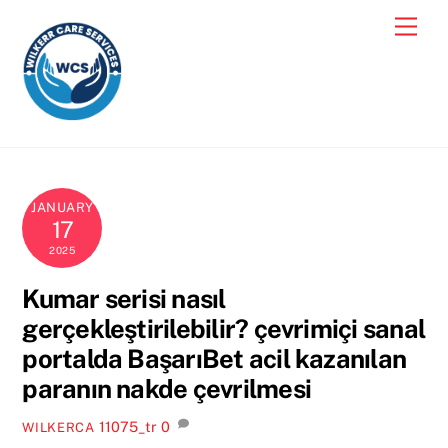
Skip
Men
to
content
JANUARY
17
2025
Kumar serisi nasıl
gerçekleştirilebilir? çevrimiçi sanal
portalda BaşarıBet acil kazanılan
paranın nakde çevrilmesi
11075_tr
0
WILKERCA