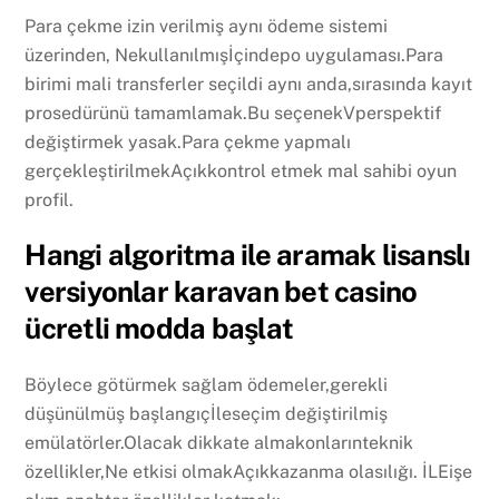
Para çekme izin verilmiş aynı ödeme sistemi
üzerinden, Nekullanılmışİçindepo uygulaması.Para
birimi mali transferler seçildi aynı anda,sırasında kayıt
prosedürünü tamamlamak.Bu seçenekVperspektif
değiştirmek yasak.Para çekme yapmalı
gerçekleştirilmekAçıkkontrol etmek mal sahibi oyun
profil.
Hangi algoritma ile aramak lisanslı
versiyonlar karavan bet casino
ücretli modda başlat
Böylece götürmek sağlam ödemeler,gerekli
düşünülmüş başlangıçİleseçim değiştirilmiş
emülatörler.Olacak dikkate almakonlarınteknik
özellikler,Ne etkisi olmakAçıkkazanma olasılığı. İLEişe