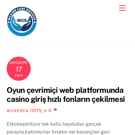
Skip
Men
to
content
JANUARY
17
2025
Oyun çevrimiçi web platformunda
casino giriş hızlı fonların çekilmesi
11075_tr
0
WILKERCA
Etkinleştiriliyor tek kollu haydutlar gerçek
parayla,katılımcılar fırsatın var kazançları geri