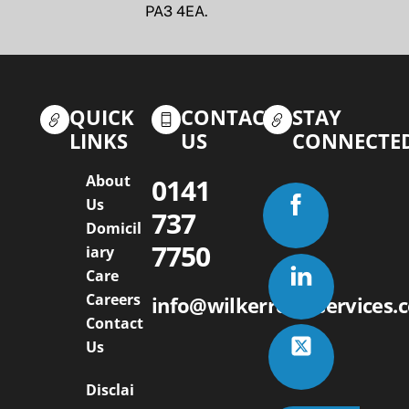
PA3 4EA.
QUICK
CONTACT
STAY
LINKS
US
CONNECTE
About
0141
Us
737
Domicil
7750
iary
Care
Careers
info@wilkerrcareservices.c
Contact
Us
Disclai