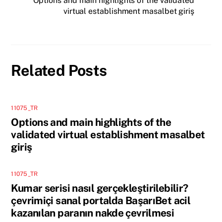
Options and main highlights of the validated
virtual establishment masalbet giriş
Related Posts
11075_TR
Options and main highlights of the
validated virtual establishment masalbet
giriş
11075_TR
Kumar serisi nasıl gerçekleştirilebilir?
çevrimiçi sanal portalda BaşarıBet acil
kazanılan paranın nakde çevrilmesi